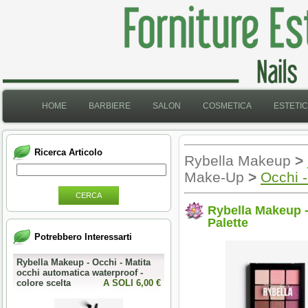
HOME
BARBIERE
SALON
COSMETICA
ESTETI
Ricerca Articolo
Rybella Makeup
>
Make-Up
>
Occhi -
CERCA
Rybella Makeup 
Palette
Potrebbero Interessarti
Rybella Makeup - Occhi - Matita
occhi automatica waterproof -
colore scelta
A SOLI 6,00 €