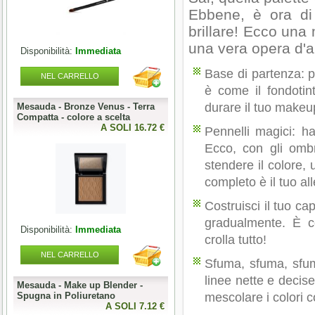
Ebbene, è ora di 
brillare! Ecco una 
una vera opera d'a
Disponibilità:
Immediata
Disponibilità:
Immediata
Base di partenza: pr
NEL CARRELLO
NEL CARRELLO
è come il fondotint
durare il tuo makeu
Mesauda - Bronze Venus - Terra
Mesauda - MNP One Phase
o
Compatta - colore a scelta
Builder Gel 50g - colore a scelta
0 €
A SOLI 16.72 €
A SOLI 19.68 
Pennelli magici: h
Ecco, con gli ombr
stendere il colore,
completo è il tuo al
Costruisci il tuo ca
gradualmente. È c
Disponibilità:
Immediata
Disponibilità:
Immediata
crolla tutto!
NEL CARRELLO
NEL CARRELLO
Sfuma, sfuma, sfum
linee nette e decis
Mesauda - Make up Blender -
Mesauda - MNP Bonbons -
Spugna in Poliuretano
Sprinkle Gel Polish -
mescolare i colori c
0 €
A SOLI 7.12 €
Semipermanente puntinato 10ml
A SOLI 9.84 