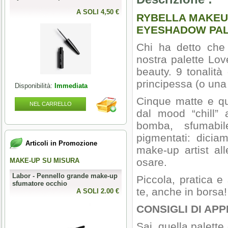
A SOLI 4,50 €
RYBELLA MAKEUP
EYESHADOW PA
Chi ha detto che 
nostra palette Lov
beauty. 9 tonalità
principessa (o una
Disponibilità:
Immediata
Cinque matte e qu
NEL CARRELLO
dal mood “chill” 
bomba, sfumabil
pigmentati: dicia
Articoli in Promozione
make-up artist al
osare.
MAKE-UP SU MISURA
PERFECT NAILS
Labor - Pennello grande make-up
Mesauda - MNP Crumpled Foil -
Piccola, pratica e
sfumatore occhio
Foil metallici per nail art
te, anche in borsa!
0 €
A SOLI 2.00 €
A SOLI 3.28 
CONSIGLI DI APP
Sai, quella palett