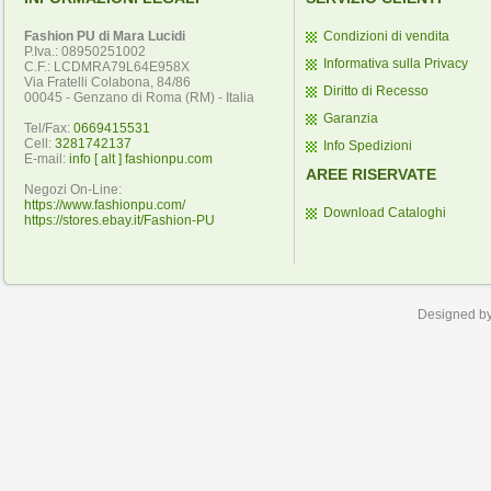
Fashion PU di Mara Lucidi
Condizioni di vendita
P.Iva.: 08950251002
Informativa sulla Privacy
C.F.: LCDMRA79L64E958X
Via Fratelli Colabona, 84/86
Diritto di Recesso
00045 - Genzano di Roma (RM) - Italia
Garanzia
Tel/Fax:
0669415531
Cell:
3281742137
Info Spedizioni
E-mail:
info [ alt ] fashionpu.com
AREE RISERVATE
Negozi On-Line:
https://www.fashionpu.com/
Download Cataloghi
https://stores.ebay.it/Fashion-PU
Designed b