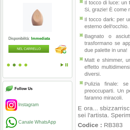
Il tocco di luce: un
Si, grazie! È come m
Il tocco dark: per 
esterno dell'occhio
Bagnato o asciut
Disponibilità:
Immediata
Disponibilità:
Immediata
trasformano se ap
NEL CARRELLO
NEL CARRELLO
due palette in una!
Matt e shimmer, un
effetto multidimen
diversi.
Pulizia finale: 
Follow Us
preoccuparti. Un pe
faranno miracoli.
Instagram
E ora... sbizzarrisc
sei l'artista. Sperim
Canale WhatsApp
Codice :
RB383