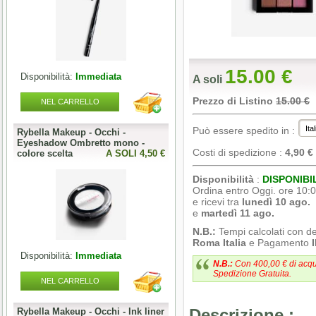
15.00 €
Disponibilità:
Immediata
A soli
Prezzo di Listino
15.00 €
NEL CARRELLO
Può essere spedito in :
Rybella Makeup - Occhi -
Eyeshadow Ombretto mono -
Costi di spedizione :
4,90 €
colore scelta
A SOLI 4,50 €
Disponibilità
:
DISPONIBI
Ordina entro Oggi. ore 10:
e ricevi tra
lunedì 10 ago.
e
martedì 11 ago.
N.B.:
Tempi calcolati con d
Roma Italia
e Pagamento
Disponibilità:
Immediata
N.B.:
Con 400,00 € di acqu
Spedizione Gratuita.
NEL CARRELLO
Rybella Makeup - Occhi - Ink liner
Descrizione :