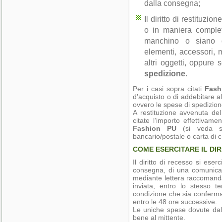
dalla consegna;
Il diritto di restituz
o in maniera complet
manchino o siano d
elementi, accessori, 
altri oggetti, oppure s
spedizione
.
Per i casi sopra citati
Fash
d’acquisto o di addebitare al
ovvero le spese di spedizion
A restituzione avvenuta de
citate l’importo effettivame
Fashion PU
(si veda sop
bancario/postale o carta di c
COME ESERCITARE IL DIR
Il diritto di recesso si eserc
consegna, di una comunicazio
mediante lettera raccomand
inviata, entro lo stesso 
condizione che sia conferma
entro le 48 ore successive.
Le uniche spese dovute dal
bene al mittente.