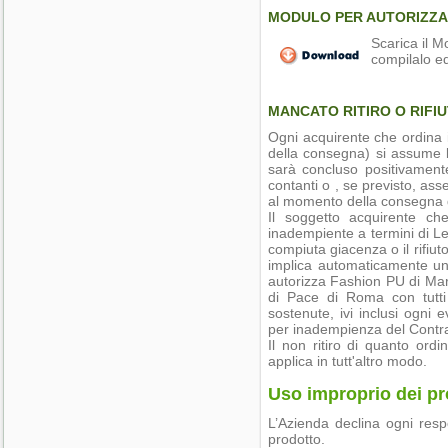
MODULO PER AUTORIZZAZ
Scarica il M
compilalo ed
MANCATO RITIRO O RIFI
Ogni acquirente che ordina 
della consegna) si assume la
sarà concluso positivamente
contanti o , se previsto, ass
al momento della consegna d
Il soggetto acquirente che
inadempiente a termini di Leg
compiuta giacenza o il rifiut
implica automaticament
autorizza Fashion PU di Mara
di Pace di Roma con tutti 
sostenute, ivi inclusi ogni 
per inadempienza del Contrat
Il non ritiro di quanto ord
applica in tutt'altro modo.
Uso improprio dei pr
L’Azienda declina ogni resp
prodotto.