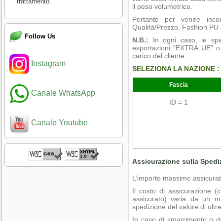
trattamento.
il peso volumetrico.
Pertanto per venire incon
Qualità/Prezzo, Fashion PU ap
Follow Us
N.B.:
In ogni caso, le sp
esportazioni "EXTRA UE" o "
carico del cliente.
Instagram
SELEZIONA LA NAZIONE :
Fascia
Canale WhatsApp
ID = 1
Canale Youtube
Assicurazione sulla Spedi
L’importo massimo assicura
Il costo di assicurazione (
assicurato) varia da un 
spedizione del valore di oltr
In caso di smarrimento o d