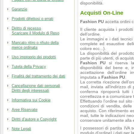
disponibilità.
Garanzie
Acquisti On-Line
Prodotti difettosi o errati
Fashion PU
accetta ordini c
Diritto di recesso
Il cliente acquista i prodot
Scaricare il Modulo di Reso
dell’ordine.
Le immagini e i dati tecnic
Mancato ritiro o rifiuto della
complete ed esaustive delle
merce ordinata
colore ecc...).
La disponibilità del prodott
Uso improprio dei prodotti
parte di più utenti, di acqui
Fashion PU
si riserva la 
Tutela della Privacy
disponibilità del bene e,
accettazione dell’ordine 
Finalità del trattamento dei dati
imputata a
Fashion PU
.
La corretta ricezione dell’
Cancellazione dati personali
mail, inviata all’indirizzo 
Diritti degli interessati
conferma riproporrà tutti i
correttezza e a comunicare 
Informativa sui Cookie
Effettuando l’ordine sul sito
condizioni di vendita, dell
Aree Riservate
acquisto. Con riferimento es
mail, tutte le indicazioni nec
Diritti d’autore e Copyright
conservare unitamente alla e
I possessori di partita IVA s
Note Legali
modulo d'ordine) i dati per l