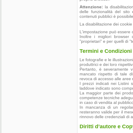
Attenzione:
la disabilitazio
delle funzionalità del sito
contenuti pubblici è possibi
La disabilitazione dei cookie
L'impostazione può essere def
Inoltre i migliori browser
"proprietari" e per quelli di "t
Termini e Condizioni 
Le fotografie e le illustrazio
produttrici e dei loro rispettiv
Pertanto, è severamente vie
mancato rispetto di tale d
revoca di accesso alle aree 
I prezzi indicati nei Listini
laddove indicato sono compre
La maggior parte dei prodot
competenze tecniche adegu
in caso di vendita al pubblic
In mancanza di un regol
resteranno valide per il mese 
rinnovo delle credenziali di 
Diritti d’autore e Cop