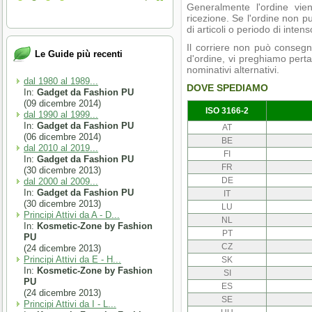
Generalmente l'ordine vien
ricezione. Se l'ordine non p
di articoli o periodo di inten
Il corriere non può consegna
Le Guide più recenti
d'ordine, vi preghiamo perta
nominativi alternativi.
dal 1980 al 1989...
DOVE SPEDIAMO
In:
Gadget da Fashion PU
(09 dicembre 2014)
ISO 3166-2
dal 1990 al 1999...
In:
Gadget da Fashion PU
AT
(06 dicembre 2014)
BE
dal 2010 al 2019...
FI
In:
Gadget da Fashion PU
FR
(30 dicembre 2013)
DE
dal 2000 al 2009...
In:
Gadget da Fashion PU
IT
(30 dicembre 2013)
LU
Principi Attivi da A - D...
NL
In:
Kosmetic-Zone by Fashion
PT
PU
CZ
(24 dicembre 2013)
Principi Attivi da E - H...
SK
In:
Kosmetic-Zone by Fashion
SI
PU
ES
(24 dicembre 2013)
SE
Principi Attivi da I - L...