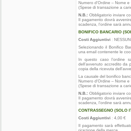
Numero d'Ordine – Nome e C
(Spese di transazione a cari
N.B.:
Obbligatorio inviare c
Il pagamento dovrà avvenire 
scadenza, l’ordine sarà annu
BONIFICO BANCARIO (SOL
Costi Aggiuntivi
: NESSU
Selezionando il Bonifico B
una email contenente le coord
In questo caso l’ordine 
dell’avvenuto accredito da p
copia della ricevuta dell'av
La causale del bonifico banc
Numero d'Ordine – Nome e C
(Spese di transazione a cari
N.B.:
Obbligatorio inviare c
Il pagamento dovrà avvenire 
scadenza, l’ordine sarà annu
CONTRASSEGNO (SOLO IT
Costi Aggiuntivi
: 4,00 €
Il pagamento sarà effettuat
ricezione della merce.