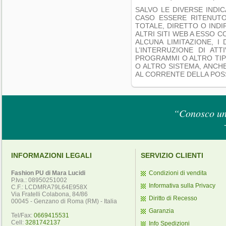
SALVO LE DIVERSE INDIC
CASO ESSERE RITENUTO
TOTALE, DIRETTO O INDI
ALTRI SITI WEB A ESSO C
ALCUNA LIMITAZIONE, I 
L’INTERRUZIONE DI ATT
PROGRAMMI O ALTRO TIPO
O ALTRO SISTEMA, ANCH
AL CORRENTE DELLA POSSI
“Conosco un 
INFORMAZIONI LEGALI
SERVIZIO CLIENTI
Fashion PU di Mara Lucidi
Condizioni di vendita
P.Iva.: 08950251002
Informativa sulla Privacy
C.F.: LCDMRA79L64E958X
Via Fratelli Colabona, 84/86
Diritto di Recesso
00045 - Genzano di Roma (RM) - Italia
Garanzia
Tel/Fax:
0669415531
Cell:
3281742137
Info Spedizioni