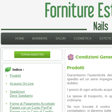
HOME
BARBIERE
SALON
COSMETICA
ESTETI
TORNA INDIETRO
Condizioni Genera
Prodotti
Indice :
Garantiamo l'autenticità dei
Prodotti
spedito ed un serio impegn
dubbio.
Acquisti On-Line
I prezzi di ogni articolo a
Spedizioni
Dove Spediamo
Le spese di trasporto, in q
ordinaria.
Forme di Pagamento Accettate
Se non trovate il vostro 
Pagare con un Conto PayPal
contattateci, vi daremo tutte 
Pagare con la Carta di Credito