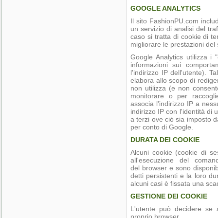
GOOGLE ANALYTICS
Il sito FashionPU.com incl
un servizio di analisi del tr
caso si tratta di cookie di t
migliorare le prestazioni del
Google Analytics utilizza i
informazioni sui comporta
l'indirizzo IP dell'utente). 
elabora allo scopo di redigere
non utilizza (e non consente
monitorare o per raccoglie
associa l'indirizzo IP a ne
indirizzo IP con l'identità 
a terzi ove ciò sia imposto da
per conto di Google.
DURATA DEI COOKIE
Alcuni cookie (cookie di se
all'esecuzione del comand
del browser e sono disponibi
detti persistenti e la loro d
alcuni casi è fissata una scade
GESTIONE DEI COOKIE
L'utente può decidere se a
proprio browser.