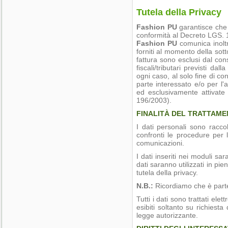
Tutela della Privacy
Fashion PU
garantisce che o
conformità al Decreto LGS. 
Fashion PU
comunica inoltr
forniti al momento della sott
fattura sono esclusi dal cons
fiscali/tributari previsti da
ogni caso, al solo fine di con
parte interessato e/o per l'
ed esclusivamente attivate 
196/2003).
FINALITÀ DEL TRATTAMEN
I dati personali sono raccolt
confronti le procedure per 
comunicazioni.
I dati inseriti nei moduli sara
dati saranno utilizzati in pi
tutela della privacy.
N.B.:
Ricordiamo che è parte 
Tutti i dati sono trattati ele
esibiti soltanto su richiesta 
legge autorizzante.