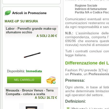
Ragione Sociale
Indirizzo di fatturazione
Partita IVA e Codice Fis
Articoli in Promozione
Comunicateci eventuali errori
MAKE-UP SU MISURA
PERFECT NAILS
comunicazioni resteranno vali
da ogni responsabilità e san
Labor - Pennello grande make-up
Mesauda - MNP Crumpled Foil -
sfumatore occhio
Foil metallici per nail art
N.B.:
L'assimilazione delle
0 €
A SOLI 2.00 €
A SOLI 3.28 
corrispondenza, comporta l'
696/96 che esonera queste 
ricevuta) nonché di emissione
Tutti i contratti conclusi co
legge italiana.
Differenzazione dei Li
Fashion PU prevede 3(Tre) fas
Disponibilità:
Immediata
Disponibilità:
Immediata
un
Privato
, un
Professioni
NEL CARRELLO
Premessa:
NEL CARRELLO
Ogni utente, in base al list
Mesauda - Bronze Venus - Terra
Mesauda - MNP One Phase
anche determinate limitazion
o
Compatta - colore a scelta
Builder Gel 50g - colore a scelta
agli operatori del settore.
0 €
A SOLI 16.72 €
A SOLI 19.68 
Definizioni: