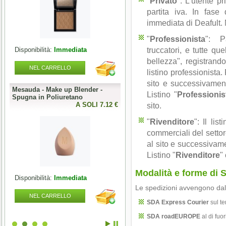
"
Privato
": L'utente p
partita iva. In fase 
immediata di Deafult. 
"
Professionista
": Pa
truccatori, e tutte qu
Disponibilità:
Immediata
Disponibilità:
Immediata
bellezza", registrando
NEL CARRELLO
NEL CARRELLO
listino professionista.
sito e successivamen
Mesauda - Make up Blender -
Mesauda - MNP Bonbons -
Listino "
Professionis
Spugna in Poliuretano
Sprinkle Gel Polish -
0 €
A SOLI 7.12 €
Semipermanente puntinato 10ml
sito.
A SOLI 9.84 
"
Rivenditore
": Il lis
commerciali del settore
al sito e successivam
Listino "
Rivenditore
"
Modalità e forme di 
Disponibilità:
Immediata
Disponibilità:
Immediata
Le spedizioni avvengono dal 
NEL CARRELLO
NEL CARRELLO
SDA Express Courier
sul ter
SDA roadEUROPE
al di fuor