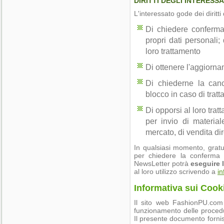
DIRITTI DEGLI INTERESSA
L'interessato gode dei diritti
Di chiedere conferma
propri dati personali; 
loro trattamento
Di ottenere l'aggiornam
Di chiederne la canc
blocco in caso di tratt
Di opporsi al loro tratt
per invio di material
mercato, di vendita di
In qualsiasi momento, gratuit
per chiedere la conferma d
NewsLetter potrà
eseguire 
al loro utilizzo scrivendo a
i
Informativa sui Cook
Il sito web FashionPU.com u
funzionamento delle procedur
Il presente documento fornisc