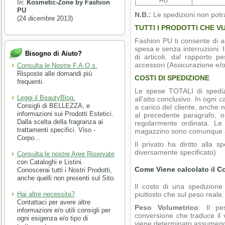
HU
In:
Kosmetic-Zone by Fashion
PU
N.B.:
Le spedizioni non potr
(24 dicembre 2013)
TUTTI I PRODOTTI CHE V
Fashion PU ti consente di acq
spesa e senza interruzioni. I
Bisogno di Aiuto?
di articoli, dal rapporto p
accessori (Assicurazione e/o
Consulta le Nostre F.A.Q.s.
Risposte alle domandi più
COSTI DI SPEDIZIONE
frequenti.
Le spese TOTALI di spedizi
Leggi il BeautyBlog.
all'atto conclusivo. In ogni
Consigli di BELLEZZA, e
a carico del cliente, anche ne
informazioni sui Prodotti Estetici.
al precedente paragrafo, o r
Dalla scelta della fragranza ai
regolarmente ordinata. Le 
trattamenti specifici. Viso -
magazzino sono comunque a t
Corpo...
Il privato ha diritto alla 
diversamente specificato)
Consulta le nostre Aree Riservate
con Cataloghi e Listini.
Come Viene calcolato il C
Conoscerai tutti i Nostri Prodotti,
anche quelli non presenti sul Sito.
Il costo di una spedizione
Hai altre necessita?
piuttosto che sul peso reale
Contattaci per avere altre
Peso Volumetrico
: Il pe
informazioni e/o utili consigli per
conversione che traduce il v
ogni esigenza e/o tipo di
viene determinato assumendo