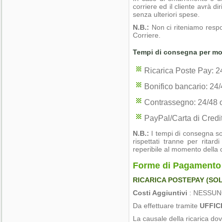
corriere ed il cliente avrà di
senza ulteriori spese.
N.B.:
Non ci riteniamo respo
Corriere.
Tempi di consegna per mo
Ricarica Poste Pay: 24/
Bonifico bancario: 24/4
Contrassegno: 24/48 or
PayPal/Carta di Credit
N.B.:
I tempi di consegna so
rispettati tranne per ritar
reperibile al momento della
Forme di Pagamento 
RICARICA POSTEPAY (SOL
Costi Aggiuntivi
: NESSU
Da effettuare tramite
UFFIC
La causale della ricarica dov