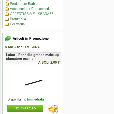
Prodotti per Barbiere
Accessori per Parrucchieri
OFFERTISSIME - SBARAZZI
Profumeria
Pelletteria
Articoli in Promozione
MAKE-UP SU MISURA
PERFECT NAILS
Labor - Pennello grande make-up
Mesauda - MNP Crumpled Foil -
sfumatore occhio
Foil metallici per nail art
0 €
A SOLI 2.00 €
A SOLI 3.28 
Disponibilità:
Immediata
Disponibilità:
Immediata
NEL CARRELLO
NEL CARRELLO