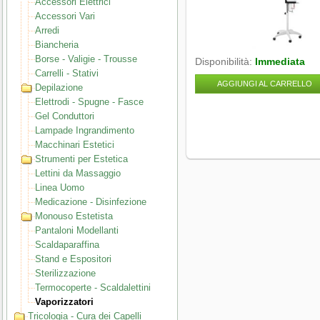
Accessori Elettrici
Accessori Vari
Arredi
Biancheria
Borse - Valigie - Trousse
Disponibilità:
Immediata
Carrelli - Stativi
AGGIUNGI AL CARRELLO
Depilazione
Elettrodi - Spugne - Fasce
Gel Conduttori
Lampade Ingrandimento
Macchinari Estetici
Strumenti per Estetica
Lettini da Massaggio
Linea Uomo
Medicazione - Disinfezione
Monouso Estetista
Pantaloni Modellanti
Scaldaparaffina
Stand e Espositori
Sterilizzazione
Termocoperte - Scaldalettini
Vaporizzatori
Tricologia - Cura dei Capelli