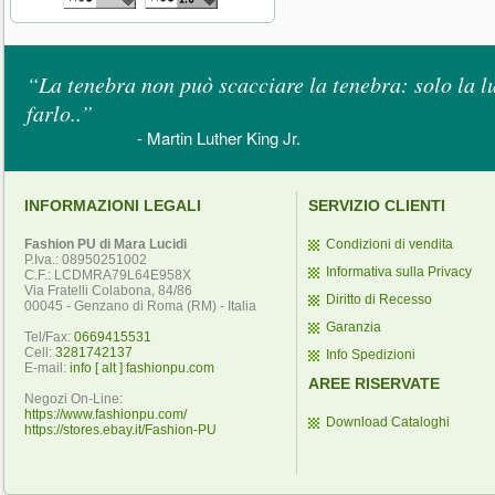
“La tenebra non può scacciare la tenebra: solo la l
farlo..”
- Martin Luther King Jr.
INFORMAZIONI LEGALI
SERVIZIO CLIENTI
Fashion PU di Mara Lucidi
Condizioni di vendita
P.Iva.: 08950251002
Informativa sulla Privacy
C.F.: LCDMRA79L64E958X
Via Fratelli Colabona, 84/86
Diritto di Recesso
00045 - Genzano di Roma (RM) - Italia
Garanzia
Tel/Fax:
0669415531
Cell:
3281742137
Info Spedizioni
E-mail:
info [ alt ] fashionpu.com
AREE RISERVATE
Negozi On-Line:
https://www.fashionpu.com/
Download Cataloghi
https://stores.ebay.it/Fashion-PU