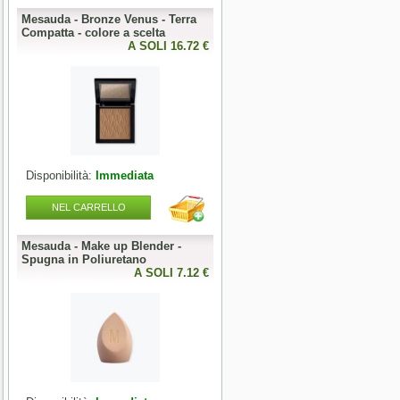
Mesauda - Bronze Venus - Terra
Mesauda - MNP One Phase
o
Compatta - colore a scelta
Builder Gel 50g - colore a scelta
0 €
A SOLI 16.72 €
A SOLI 19.68 
Disponibilità:
Immediata
Disponibilità:
Immediata
NEL CARRELLO
NEL CARRELLO
Mesauda - Make up Blender -
Mesauda - MNP Bonbons -
Spugna in Poliuretano
Sprinkle Gel Polish -
0 €
A SOLI 7.12 €
Semipermanente puntinato 10ml
A SOLI 9.84 