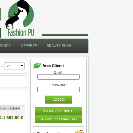
SSITÀ
OFFERTE
BEAUTY BLOG
 -
Area Clienti
Email :
Password :
ACCEDI
odepilazione
NUOVO? ISCRIVITI...
OLI 699.90 €
PASSWORD SMARRITA?