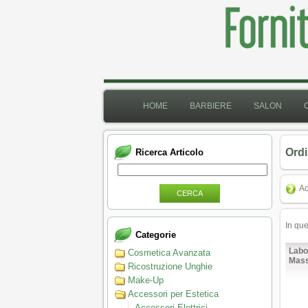
HOME
BARBIERE
SALON
Ordi
Ricerca Articolo
Ac
CERCA
In qu
Categorie
Labo
Cosmetica Avanzata
Mass
Ricostruzione Unghie
Make-Up
Accessori per Estetica
Accessori Elettrici