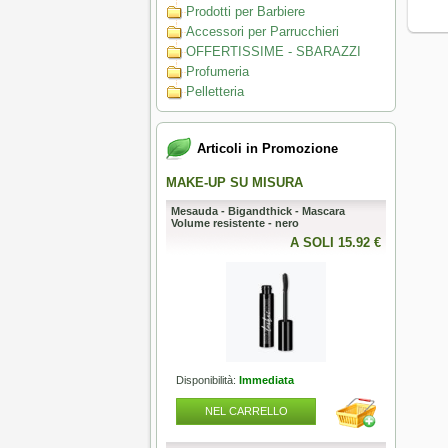
Prodotti per Barbiere
Accessori per Parrucchieri
OFFERTISSIME - SBARAZZI
Profumeria
Pelletteria
Articoli in Promozione
 AL TOP
MAKE-UP SU MISURA
PERFECT
- Ferro arricciacapelli - piastra
Mesauda - Bigandthick - Mascara
Mesauda -
2 in 1 Upgrade
Volume resistente - nero
Polish - S
10ml
A SOLI 175.90 €
A SOLI 15.92 €
lità:
Immediata
Disponibilità:
Immediata
Disponibili
L CARRELLO
NEL CARRELLO
NEL