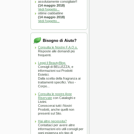
ver Line - Forbice Boho Chic
assolutamente consigliate!!
(14 maggio 2018)
Vedi l'oggetto...
A SOLI 240.00 €
ottime ciabbattine
(14 maggio 2018)
Vedi l'oggetto...
Bisogno di Aiuto?
Consulta le Nostre F.A.Q.s.
Risposte alle domandi più
:
Immediata
frequenti.
CARRELLO
Leggi il BeautyBlog.
Consigli di BELLEZZA, e
informazioni sui Prodotti
emi di Lino Curls -
Estetici.
Low Shampoo 250ml capelli
Dalla scelta della fragranza ai
trattamenti specifici. Viso -
A SOLI 14.50 €
Corpo...
Consulta le nostre Aree
Riservate
con Cataloghi e
Listini.
Conoscerai tutti i Nostri
Prodotti, anche quelli non
presenti sul Sito.
Hai altre necessita?
:
Immediata
Contattaci per avere altre
informazioni e/o utili consigli per
ogni esigenza e/o tipo di
CARRELLO