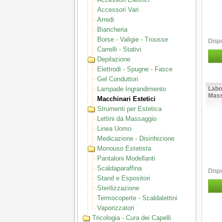
Accessori Vari
Arredi
Biancheria
Borse - Valigie - Trousse
Dispo
Carrelli - Stativi
Depilazione
Elettrodi - Spugne - Fasce
Gel Conduttori
Lampade Ingrandimento
Labo
Mass
Macchinari Estetici
Strumenti per Estetica
Lettini da Massaggio
Linea Uomo
Medicazione - Disinfezione
Monouso Estetista
Pantaloni Modellanti
Scaldaparaffina
Dispo
Stand e Espositori
Sterilizzazione
Termocoperte - Scaldalettini
Vaporizzatori
Tricologia - Cura dei Capelli