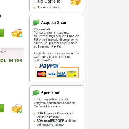
Il Tuo Carrello
Nessun Prodotto
Acquisti Sicuri
Pagamenti:
Per garantire la massima
sicurezza sugli acquisti
Fashion
PU
offre il metodo di pagamento
più sicuro, più facile e più usato
su Internet :
PayPal
io +
Acquista in sicurezza con la Tua
Carta di Credito o con il tuo
SOLI 64.90 €
conto
PayPal
.
Spedizioni
Tutti gli oggetti acquistati
vengono spediti con il servizio
Corriere Espresso:
SDA Express Courier
sul
territorio Italiano;
SDA roadEUROPE
al di fuori
del territorio Italiano.