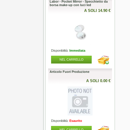
Silver Line - Forbice Boho Chic
Labor - Pocket Mirror - Specchietto da
Articolo F
5.5
borsa make-up con luci led
A SOLI 240.00 €
A SOLI 14.90 €
lità:
Immediata
Disponibilità:
Immediata
Disponibili
L CARRELLO
NEL CARRELLO
NEL
- Semi di Lino Curls -
Articolo Fuori Produzione
Articolo F
g Low Shampoo 250ml capelli
A SOLI 14.50 €
A SOLI 0.00 €
lità:
Immediata
Disponibilità:
Esaurito
Disponibili
L CARRELLO
NEL CARRELLO
NEL