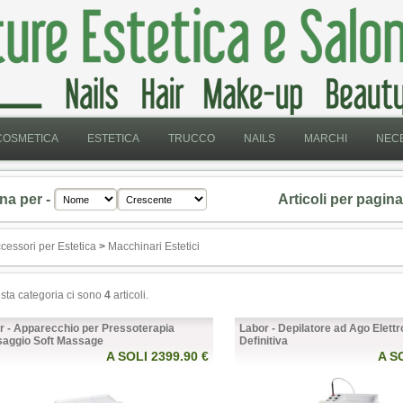
COSMETICA
ESTETICA
TRUCCO
NAILS
MARCHI
NECE
na per -
Articoli per pagina
cessori per Estetica
>
Macchinari Estetici
esta categoria ci sono
4
articoli.
r - Apparecchio per Pressoterapia
Labor - Depilatore ad Ago Elettr
aggio Soft Massage
Definitiva
A SOLI 2399.90 €
A S