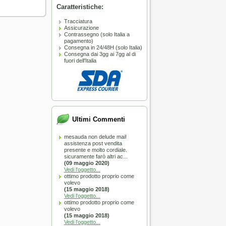
Caratteristiche:
Tracciatura
Assicurazione
Contrassegno (solo Italia a
pagamento)
Consegna in 24/48H (solo Italia)
Consegna dai 3gg ai 7gg al di
fuori dell'Italia
L TOP
erro arricciacapelli - piastra
n 1 Upgrade
Ultimi Commenti
A SOLI 175.90 €
mesauda non delude mai!
assistenza post vendita
presente e molto cordiale.
sicuramente farò altri ac...
(09 maggio 2020)
Vedi l'oggetto...
ottimo prodotto proprio come
volevo
(15 maggio 2018)
:
Immediata
Vedi l'oggetto...
ottimo prodotto proprio come
CARRELLO
volevo
(15 maggio 2018)
Vedi l'oggetto...