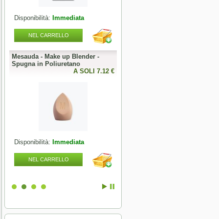
Disponibilità:
Immediata
Disponibilità:
Immediata
NEL CARRELLO
NEL CARRELLO
Mesauda - Make up Blender -
Mesauda - MNP Bonbons -
Spugna in Poliuretano
Sprinkle Gel Polish -
0 €
A SOLI 7.12 €
Semipermanente puntinato 10ml
A SOLI 9.84 
Disponibilità:
Immediata
Disponibilità:
Immediata
NEL CARRELLO
NEL CARRELLO