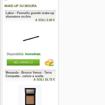
MAKE-UP SU MISURA
PERFECT NAILS
Labor - Pennello grande make-up
Mesauda - MNP Crumpled Foil -
sfumatore occhio
Foil metallici per nail art
0 €
A SOLI 2.00 €
A SOLI 3.28 
Disponibilità:
Immediata
Disponibilità:
Immediata
NEL CARRELLO
NEL CARRELLO
Mesauda - Bronze Venus - Terra
Mesauda - MNP One Phase
o
Compatta - colore a scelta
Builder Gel 50g - colore a scelta
0 €
A SOLI 16.72 €
A SOLI 19.68 