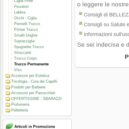
Ciglia Finte
o leggere le nostr
Fissatori
Labbra
Consigli di BELLE
Occhi - Ciglia
Pennelli Trucco
Consigli su Salute 
Primer Trucco
Informazioni sull'uso
Smalti Unghie
Sopracciglia
Se sei indecisa e 
Spugnette Trucco
Struccanti
P
Trucco Corpo
Trucco Permanente
Viso
Accessori per Estetica
Tricologia - Cura dei Capelli
Prodotti per Barbiere
Accessori per Parrucchieri
OFFERTISSIME - SBARAZZI
Profumeria
Pelletteria
Articoli in Promozione