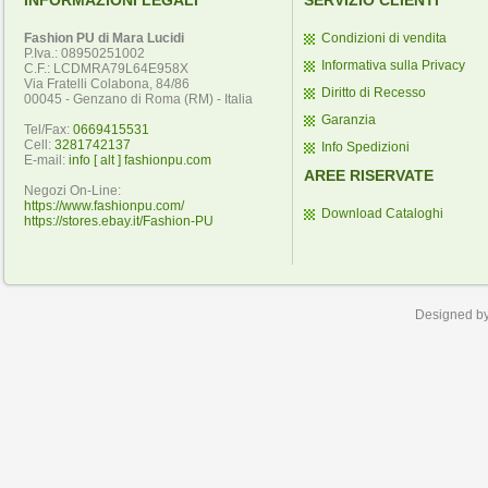
INFORMAZIONI LEGALI
SERVIZIO CLIENTI
Fashion PU di Mara Lucidi
Condizioni di vendita
P.Iva.: 08950251002
Informativa sulla Privacy
C.F.: LCDMRA79L64E958X
Via Fratelli Colabona, 84/86
Diritto di Recesso
00045 - Genzano di Roma (RM) - Italia
Garanzia
Tel/Fax:
0669415531
Cell:
3281742137
Info Spedizioni
E-mail:
info [ alt ] fashionpu.com
AREE RISERVATE
Negozi On-Line:
https://www.fashionpu.com/
Download Cataloghi
https://stores.ebay.it/Fashion-PU
Designed b