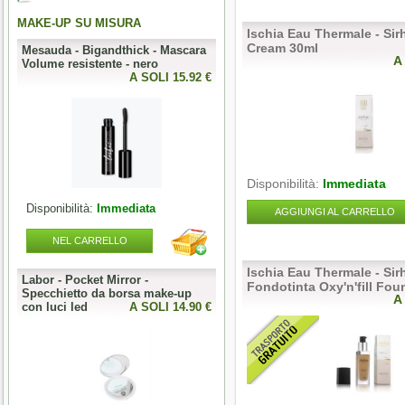
MAKE-UP SU MISURA
PERFECT NAILS
Ischia Eau Thermale - Sir
Cream 30ml
-
Mesauda - Bigandthick - Mascara
Mesauda - MNP Bonbons -
A
Volume resistente - nero
Sprinkle Gel Polish -
0 €
A SOLI 15.92 €
Semipermanente puntinato 10ml
A SOLI 9.84 
Disponibilità:
Immediata
Disponibilità:
Immediata
Disponibilità:
Immediata
AGGIUNGI AL CARRELLO
NEL CARRELLO
NEL CARRELLO
Ischia Eau Thermale - Sirh
Labor - Pocket Mirror -
Articolo Fuori Produzione
Fondotinta Oxy'n'fill Fou
Specchietto da borsa make-up
A
0 €
con luci led
A SOLI 14.90 €
A SOLI 0.00 