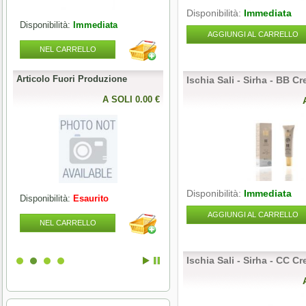
Disponibilità:
Immediata
Disponibilità:
Immediata
Disponibilità:
Esaurito
AGGIUNGI AL CARRELLO
NEL CARRELLO
NEL CARRELLO
Articolo Fuori Produzione
Articolo Fuori Produzione
Ischia Sali - Sirha - BB C
l
0 €
A SOLI 0.00 €
A SOLI 0.00 
Disponibilità:
Immediata
Disponibilità:
Esaurito
Disponibilità:
Esaurito
AGGIUNGI AL CARRELLO
NEL CARRELLO
NEL CARRELLO
Ischia Sali - Sirha - CC C