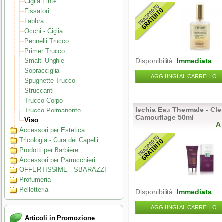
Ciglia Finte
Fissatori
Labbra
Occhi - Ciglia
Pennelli Trucco
Primer Trucco
Smalti Unghie
Disponibilità:
Immediata
Sopracciglia
AGGIUNGI AL CARRELLO
Spugnette Trucco
Struccanti
Trucco Corpo
Ischia Eau Thermale - Cle
Trucco Permanente
Camouflage 50ml
Viso
A
Accessori per Estetica
Tricologia - Cura dei Capelli
Prodotti per Barbiere
Accessori per Parrucchieri
OFFERTISSIME - SBARAZZI
Profumeria
Pelletteria
Disponibilità:
Immediata
AGGIUNGI AL CARRELLO
Articoli in Promozione