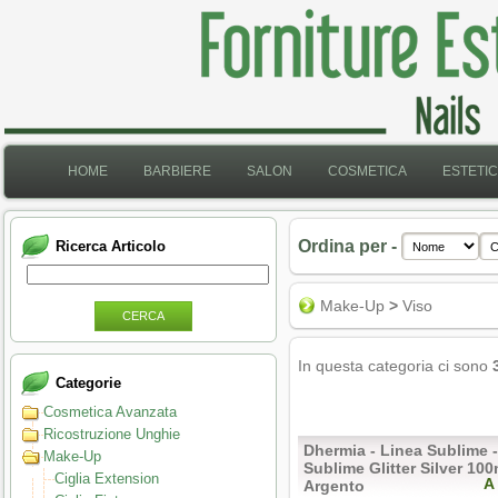
HOME
BARBIERE
SALON
COSMETICA
ESTETI
Ordina per -
Ricerca Articolo
Make-Up
>
Viso
CERCA
In questa categoria ci sono
Categorie
Cosmetica Avanzata
Ricostruzione Unghie
Dhermia - Linea Sublime -
Make-Up
Sublime Glitter Silver 100m
Ciglia Extension
A
Argento