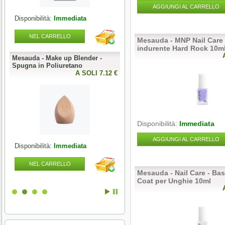
AGGIUNGI AL CARRELLO
Disponibilità:
Immediata
Disponibilità:
Immediata
NEL CARRELLO
NEL CARRELLO
Mesauda - MNP Nail Care 
indurente Hard Rock 10m
Mesauda - Make up Blender -
Mesauda - MNP Bonbons -
Spugna in Poliuretano
Sprinkle Gel Polish -
0 €
A SOLI 7.12 €
Semipermanente puntinato 10ml
A SOLI 9.84 
Disponibilità:
Immediata
AGGIUNGI AL CARRELLO
Disponibilità:
Immediata
Disponibilità:
Immediata
NEL CARRELLO
NEL CARRELLO
Mesauda - Nail Care - Ba
Coat per Unghie 10ml