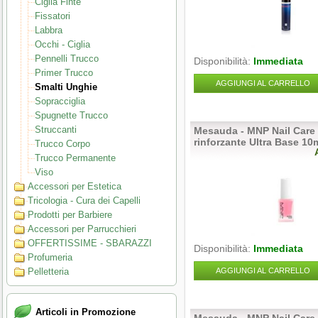
Ciglia Finte
Fissatori
Labbra
Occhi - Ciglia
Pennelli Trucco
Disponibilità:
Immediata
Primer Trucco
AGGIUNGI AL CARRELLO
Smalti Unghie
Sopracciglia
Spugnette Trucco
Struccanti
Mesauda - MNP Nail Care 
rinforzante Ultra Base 10
Trucco Corpo
Trucco Permanente
Viso
Accessori per Estetica
Tricologia - Cura dei Capelli
Prodotti per Barbiere
Accessori per Parrucchieri
OFFERTISSIME - SBARAZZI
Disponibilità:
Immediata
Profumeria
Pelletteria
AGGIUNGI AL CARRELLO
Articoli in Promozione