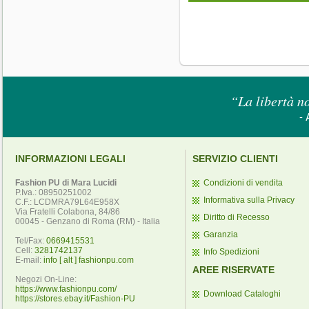
“La libertà no
- 
INFORMAZIONI LEGALI
SERVIZIO CLIENTI
Fashion PU di Mara Lucidi
Condizioni di vendita
P.Iva.: 08950251002
Informativa sulla Privacy
C.F.: LCDMRA79L64E958X
Via Fratelli Colabona, 84/86
Diritto di Recesso
00045 - Genzano di Roma (RM) - Italia
Garanzia
Tel/Fax:
0669415531
Cell:
3281742137
Info Spedizioni
E-mail:
info [ alt ] fashionpu.com
AREE RISERVATE
Negozi On-Line:
https://www.fashionpu.com/
Download Cataloghi
https://stores.ebay.it/Fashion-PU