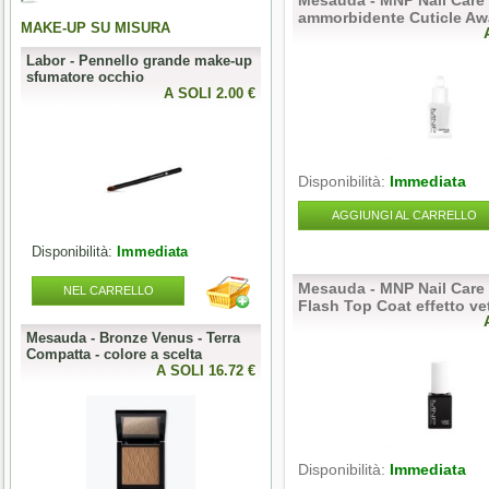
Mesauda - MNP Nail Care 
ammorbidente Cuticle Aw
MAKE-UP SU MISURA
PERFECT NAILS
Labor - Pennello grande make-up
Mesauda - MNP Crumpled Foil -
sfumatore occhio
Foil metallici per nail art
0 €
A SOLI 2.00 €
A SOLI 3.28 
Disponibilità:
Immediata
AGGIUNGI AL CARRELLO
Disponibilità:
Immediata
Disponibilità:
Immediata
Mesauda - MNP Nail Care 
NEL CARRELLO
NEL CARRELLO
Flash Top Coat effetto ve
Mesauda - Bronze Venus - Terra
Mesauda - MNP One Phase
o
Compatta - colore a scelta
Builder Gel 50g - colore a scelta
0 €
A SOLI 16.72 €
A SOLI 19.68 
Disponibilità:
Immediata