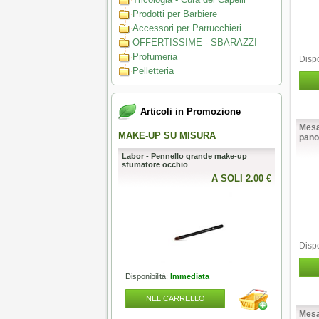
Prodotti per Barbiere
Accessori per Parrucchieri
OFFERTISSIME - SBARAZZI
Profumeria
Dispo
Pelletteria
Articoli in Promozione
Mesa
 AL TOP
MAKE-UP SU MISURA
PERFECT
pano
Pennello da barba Omega in
Labor - Pennello grande make-up
Mesauda - 
ntetica HI-BRUSH “BARBER
sfumatore occhio
metallici pe
A SOLI 51.50 €
A SOLI 2.00 €
Dispo
lità:
Immediata
Disponibilità:
Immediata
Disponibili
L CARRELLO
NEL CARRELLO
NEL
Mesa