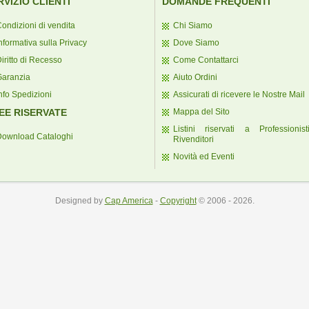
RVIZIO CLIENTI
DOMANDE FREQUENTI
ondizioni di vendita
Chi Siamo
nformativa sulla Privacy
Dove Siamo
iritto di Recesso
Come Contattarci
Garanzia
Aiuto Ordini
nfo Spedizioni
Assicurati di ricevere le Nostre Mail
EE RISERVATE
Mappa del Sito
Listini riservati a Professionis
Download Cataloghi
Rivenditori
Novità ed Eventi
Designed by
Cap America
-
Copyright
© 2006 - 2026.