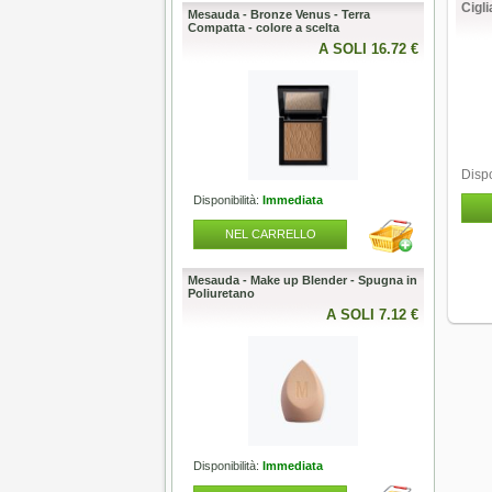
Cigli
pazzola Long Silver Ionic
Mesauda - Bronze Venus - Terra
Mesauda -
y NSI - diametro scelta
Compatta - colore a scelta
50g - color
A SOLI 24.50 €
A SOLI 16.72 €
Dispo
lità:
Entro 3/7 giorni
Disponibilità:
Immediata
Disponibili
L CARRELLO
NEL CARRELLO
NEL
 Fuori Produzione
Mesauda - Make up Blender - Spugna in
Mesauda -
Poliuretano
Polish - S
10ml
A SOLI 0.00 €
A SOLI 7.12 €
lità:
Esaurito
Disponibilità:
Immediata
Disponibili