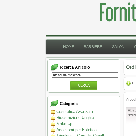
HOME
BARBIERE
SALON
Ordi
Ricerca Articolo
Ri
CERCA
Artico
Categorie
Mesa
Cosmetica Avanzata
resis
Ricostruzione Unghie
Make-Up
Accessori per Estetica
Tricologia - Cura dei Capelli