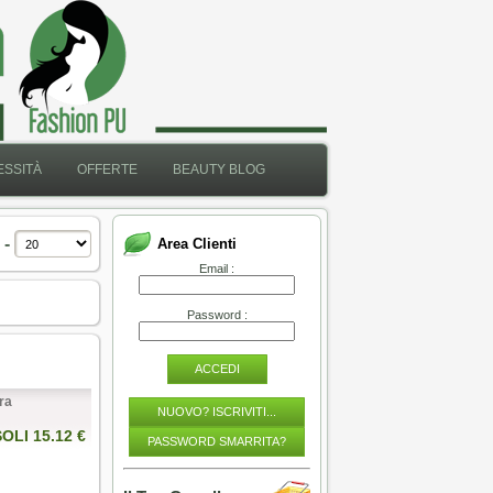
SSITÀ
OFFERTE
BEAUTY BLOG
 -
Area Clienti
Email :
Password :
ACCEDI
ra
NUOVO? ISCRIVITI...
SOLI 15.12 €
PASSWORD SMARRITA?