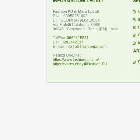
INFORMAZIONI LEGALI
SE
Fashion PU di Mara Lucidi
C
P.Iva.: 08950251002
I
C.F.: LCDMRA79L64E958X
Via Fratelli Colabona, 84/86
D
00045 - Genzano di Roma (RM) - Italia
Tel/Fax:
0669415531
Cell:
3281742137
I
E-mail:
info [ alt ] fashionpu.com
AR
Negozi On-Line:
https://www.fashionpu.com/
https://stores.ebay.it/Fashion-PU