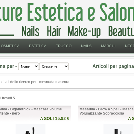
COSMETICA
ESTETICA
TRUCCO
NAILS
MARCHI
NECE
na per -
Articoli per pagina
sultati della ricerca per : mesauda mascara
li trovati
5
uda - Bigandthick - Mascara Volume
Mesauda - Brow a Spell - Masca
tente - nero
Volumizzante Sopracciglia
A SOLI 15.92 €
A 