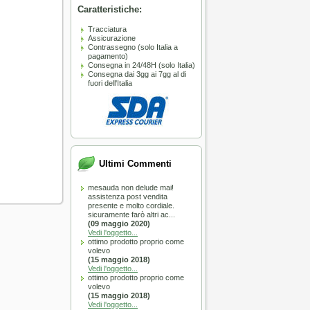
Caratteristiche:
zola Long Silver Ionic
NSI - diametro scelta
Tracciatura
A SOLI 24.50 €
Assicurazione
Contrassegno (solo Italia a
pagamento)
Consegna in 24/48H (solo Italia)
Consegna dai 3gg ai 7gg al di
fuori dell'Italia
:
Entro 3/7 giorni
CARRELLO
Ultimi Commenti
ori Produzione
mesauda non delude mai!
assistenza post vendita
A SOLI 0.00 €
presente e molto cordiale.
sicuramente farò altri ac...
(09 maggio 2020)
Vedi l'oggetto...
ottimo prodotto proprio come
volevo
(15 maggio 2018)
Vedi l'oggetto...
ottimo prodotto proprio come
volevo
:
Esaurito
(15 maggio 2018)
Vedi l'oggetto...