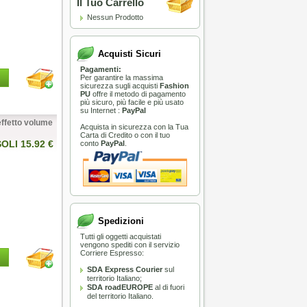
Il Tuo Carrello
Nessun Prodotto
Acquisti Sicuri
Pagamenti:
Per garantire la massima
sicurezza sugli acquisti
Fashion
PU
offre il metodo di pagamento
più sicuro, più facile e più usato
su Internet :
PayPal
ffetto volume
Acquista in sicurezza con la Tua
L TOP
Carta di Credito o con il tuo
SOLI 15.92 €
conto
PayPal
.
nello da barba Omega in
tica HI-BRUSH “BARBER
A SOLI 51.50 €
Spedizioni
Tutti gli oggetti acquistati
vengono spediti con il servizio
Corriere Espresso:
:
Immediata
SDA Express Courier
sul
territorio Italiano;
CARRELLO
SDA roadEUROPE
al di fuori
del territorio Italiano.