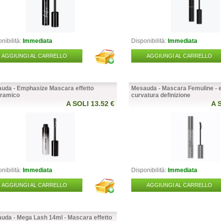
nibilità:
Immediata
Disponibilità:
Immediata
AGGIUNGI AL CARRELLO
AGGIUNGI AL CARRELLO
uda - Emphasize Mascara effetto
Mesauda - Mascara Femuline - e
 NAILS
ULTIMI ARRIVI E NOVITÀ
CAPELLI A
ramico
curvatura definizione
A SOLI 13.52 €
A 
MNP Crumpled Foil - Foil
Rybella Makeup - Occhi - Mascara
Omega - Pen
r nail art
incurvante Zig Zag up
fibra sinte
POLE”
A SOLI 3.28 €
A SOLI 5,00 €
nibilità:
Immediata
Disponibilità:
Immediata
AGGIUNGI AL CARRELLO
AGGIUNGI AL CARRELLO
tà:
Immediata
Disponibilità:
Immediata
Disponibilità
 CARRELLO
NEL CARRELLO
NEL 
uda - Mega Lash 14ml - Mascara effetto