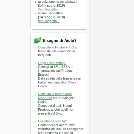
assolutamente consigliate!!
CARRELLO
(14 maggio 2018)
Vedi l'oggetto...
ottime ciabbattine
(14 maggio 2018)
Vedi l'oggetto...
Bisogno di Aiuto?
Consulta le Nostre F.A.Q.s.
Risposte alle domandi più
frequenti.
Leggi il BeautyBlog.
Consigli di BELLEZZA, e
informazioni sui Prodotti
Estetici.
Dalla scelta della fragranza ai
trattamenti specifici. Viso -
Corpo...
Consulta le nostre Aree
Riservate
con Cataloghi e
Listini.
Conoscerai tutti i Nostri
Prodotti, anche quelli non
presenti sul Sito.
Hai altre necessita?
Contattaci per avere altre
informazioni e/o utili consigli per
ogni esigenza e/o tipo di