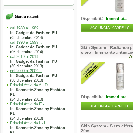
Guide recenti
Disponibilità:
Immediata
dal 1980 al 1989...
AGGIUNGI AL CARRELLO
In:
Gadget da Fashion PU
(09 dicembre 2014)
dal 1990 al 1999...
In:
Gadget da Fashion PU
Skin System - Radiance p
(06 dicembre 2014)
siero illuminante antimac
A
dal 2010 al 2019...
In:
Gadget da Fashion PU
(30 dicembre 2013)
dal 2000 al 2009...
In:
Gadget da Fashion PU
(30 dicembre 2013)
Principi Attivi da A - D...
In:
Kosmetic-Zone by Fashion
PU
Disponibilità:
Immediata
(24 dicembre 2013)
Principi Attivi da E - H...
AGGIUNGI AL CARRELLO
In:
Kosmetic-Zone by Fashion
PU
(24 dicembre 2013)
Principi Attivi da I - L...
Skin System - Siero effetto
In:
Kosmetic-Zone by Fashion
30ml
PU