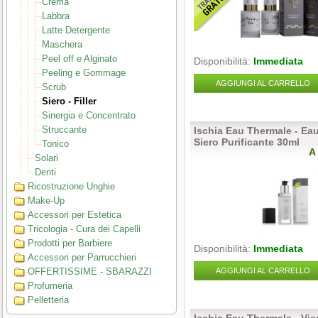
Crema
Labbra
Latte Detergente
Maschera
Peel off e Alginato
Disponibilità:
Immediata
Peeling e Gommage
AGGIUNGI AL CARRELLO
Scrub
Siero - Filler
Sinergia e Concentrato
Struccante
Ischia Eau Thermale - Eau
Siero Purificante 30ml
Tonico
A
Solari
Denti
Ricostruzione Unghie
Make-Up
Accessori per Estetica
Tricologia - Cura dei Capelli
Prodotti per Barbiere
Disponibilità:
Immediata
Accessori per Parrucchieri
OFFERTISSIME - SBARAZZI
AGGIUNGI AL CARRELLO
Profumeria
Pelletteria