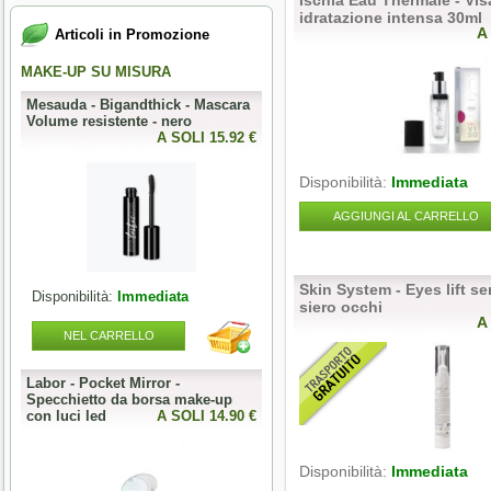
Ischia Eau Thermale - Vis
idratazione intensa 30ml
A
Articoli in Promozione
MAKE-UP SU MISURA
PERFECT NAILS
-
Mesauda - Bigandthick - Mascara
Mesauda - MNP Bonbons -
Volume resistente - nero
Sprinkle Gel Polish -
0 €
A SOLI 15.92 €
Semipermanente puntinato 10ml
A SOLI 9.84 
Disponibilità:
Immediata
AGGIUNGI AL CARRELLO
Skin System - Eyes lift s
Disponibilità:
Immediata
Disponibilità:
Immediata
siero occhi
A
NEL CARRELLO
NEL CARRELLO
Labor - Pocket Mirror -
Articolo Fuori Produzione
Specchietto da borsa make-up
0 €
con luci led
A SOLI 14.90 €
A SOLI 0.00 
Disponibilità:
Immediata