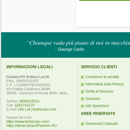
“Chiunque vada più piano di noi in macchina
- George Carlin
INFORMAZIONI LEGALI
SERVIZIO CLIENTI
Fashion PU di Mara Lucidi
Condizioni di vendita
P.Iva.: 08950251002
Informativa sulla Privacy
C.F.: LCDMRA79L64E958X
Via Fratelli Colabona, 84/86
Diritto di Recesso
00045 - Genzano di Roma (RM) - Italia
Garanzia
Tel/Fax:
0669415531
Cell:
3281742137
Info Spedizioni
E-mail:
info [ alt ] fashionpu.com
AREE RISERVATE
Negozi On-Line:
https://www.fashionpu.com/
Download Cataloghi
https://stores.ebay.it/Fashion-PU