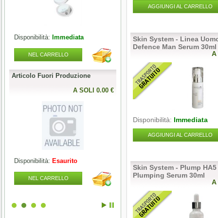
AGGIUNGI AL CARRELLO
Disponibilità:
Immediata
Disponibilità:
Esaurito
Skin System - Linea Uomo
Defence Man Serum 30ml
A
NEL CARRELLO
NEL CARRELLO
Articolo Fuori Produzione
Articolo Fuori Produzione
l
0 €
A SOLI 0.00 €
A SOLI 0.00 
Disponibilità:
Immediata
AGGIUNGI AL CARRELLO
Disponibilità:
Esaurito
Disponibilità:
Esaurito
Skin System - Plump HA5 
Plumping Serum 30ml
NEL CARRELLO
NEL CARRELLO
A