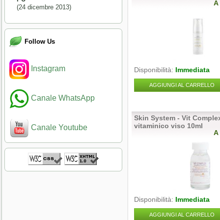
A
(24 dicembre 2013)
Follow Us
Instagram
Disponibilità:
Immediata
AGGIUNGI AL CARRELLO
Canale WhatsApp
Skin System - Vit Compl
vitaminico viso 10ml
Canale Youtube
A
Disponibilità:
Immediata
AGGIUNGI AL CARRELLO