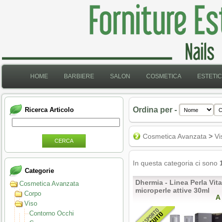
HOME
BARBIERE
SALON
COSMETICA
ESTETI
Ordina per -
Ricerca Articolo
Cosmetica Avanzata
>
Vi
CERCA
In questa categoria ci sono
Categorie
Dhermia - Linea Perla Vita
Cosmetica Avanzata
microperle attive 30ml
Corpo
A
Viso
Contorno Occhi