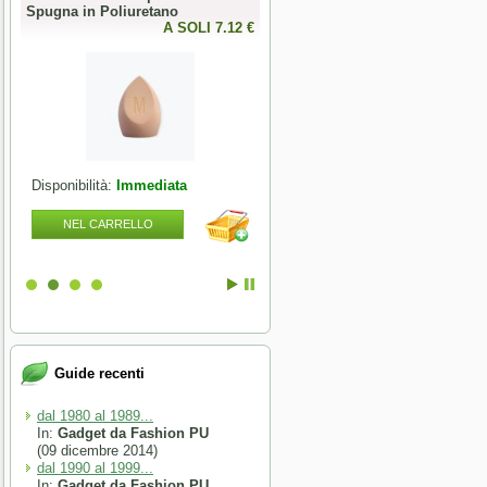
Spugna in Poliuretano
Sprinkle Gel Polish -
0 €
A SOLI 7.12 €
Semipermanente puntinato 10ml
A SOLI 9.84 
Disponibilità:
Immediata
Disponibilità:
Immediata
NEL CARRELLO
NEL CARRELLO
Guide recenti
dal 1980 al 1989...
In:
Gadget da Fashion PU
(09 dicembre 2014)
dal 1990 al 1999...
In:
Gadget da Fashion PU