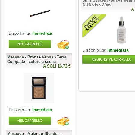
Skin System - AHA Peelin
AHA viso 30ml
A
Disponibilità:
Immediata
Disponibilità:
Immediata
NEL CARRELLO
NEL CARRELLO
Disponibilità:
Immediata
Mesauda - Bronze Venus - Terra
Mesauda - MNP One Phase
AGGIUNGI AL CARRELLO
o
Compatta - colore a scelta
Builder Gel 50g - colore a scelta
0 €
A SOLI 16.72 €
A SOLI 19.68 
Disponibilità:
Immediata
Disponibilità:
Immediata
NEL CARRELLO
NEL CARRELLO
Mesauda - Make up Blender -
Mesauda - MNP Bonbons -