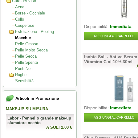
Cura del Viso
Acne
Borse - Occhiaie
Collo
Couperose
Disponibilità:
Immediata
Esfoliazione - Peeling
AGGIUNGI AL CARRELLO
Macchie
Pelle Grassa
Pelle Molto Secca
Pelle Secca
Ischia Sali - Active Serum
Vitamina C al 10% 30ml
Pelle Spenta
Punti Neri
Rughe
Sensibilità
Articoli in Promozione
Disponibilità:
Immediata
MAKE-UP SU MISURA
PERFECT NAILS
AGGIUNGI AL CARRELLO
Labor - Pennello grande make-up
Mesauda - MNP Crumpled Foil -
sfumatore occhio
Foil metallici per nail art
0 €
A SOLI 2.00 €
A SOLI 3.28 