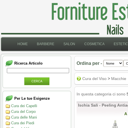
HOME
BARBIERE
SALON
COSMETICA
ESTETI
Ordina per -
Ricerca Articolo
Cura del Viso
>
Macchie
CERCA
In questa categoria ci sono
Per Le tue Esigenze
Ischia Sali - Peeling Anti
Cura dei Capelli
Cura del Corpo
A
Cura delle Mani
Cura dei Piedi