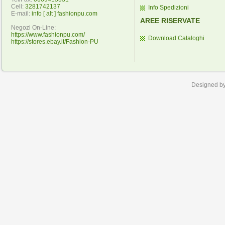
Cell:
3281742137
Info Spedizioni
E-mail:
info [ alt ] fashionpu.com
AREE RISERVATE
Negozi On-Line:
https://www.fashionpu.com/
Download Cataloghi
https://stores.ebay.it/Fashion-PU
Designed b