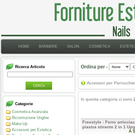
HOME
BARBIERE
SALON
COSMETICA
ESTETI
Ordina per -
Ricerca Articolo
Accessori per Parrucchie
CERCA
In questa categoria ci sono
Categorie
Cosmetica Avanzata
Ricostruzione Unghie
Freestyle - Ferro arricciac
Make-Up
piastra stirante 2 in 1 Up
Accessori per Estetica
A 