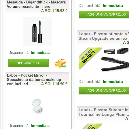
-
Mesauda - Bigandthick - Mascara
Mesauda - MNP Bonbons -
Disponibilità:
Immediata
Volume resistente - nero
Sprinkle Gel Polish -
0 €
A SOLI 15.92 €
Semipermanente puntinato 10ml
A SOLI 9.84 
AGGIUNGI AL CARRELLO
Labor - Piastra stirante a
Steam Upgrade ceramica 
A 
Disponibilità:
Immediata
Disponibilità:
Immediata
NEL CARRELLO
NEL CARRELLO
Labor - Pocket Mirror -
Articolo Fuori Produzione
Specchietto da borsa make-up
Disponibilità:
Immediata
0 €
con luci led
A SOLI 14.90 €
A SOLI 0.00 
AGGIUNGI AL CARRELLO
Labor - Piastra Stirante i
Tourmaline Lunga Plum 
A
Disponibilità:
Immediata
Disponibilità:
Esaurito