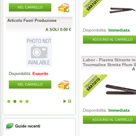
NEL CARRELLO
NEL CARRELLO
Articolo Fuori Produzione
Articolo Fuori Produzione
l
0 €
A SOLI 0.00 €
A SOLI 0.00 
Disponibilità:
Immediata
AGGIUNGI AL CARRELLO
Labor - Piastra Stirante i
Tourmaline Stretta Plum S
A
Disponibilità:
Esaurito
Disponibilità:
Esaurito
NEL CARRELLO
NEL CARRELLO
Disponibilità:
Immediata
AGGIUNGI AL CARRELLO
Guide recenti