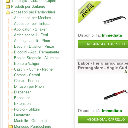
Tricologia - Cura dei Capelli
Prodotti per Barbiere
Accessori per Parrucchieri
Accessori per Mèches
Accessori per Tintura
Applicatori - Shaker
Arricciacapelli - Ferri
Disponibilità:
Immediata
Asciugacapelli - Phon
AGGIUNGI AL CARRELLO
Becchi - Elastici - Pinze
Bigodini - Acc. Permanente
Bobine Stagnola - Alluminio
Labor - Ferro arricciacape
Borse e Valigie
Rettangolare - Angle Curl
Caschi - Cuffie - Retine
A
Cotone - Cerotti
Crespi - Forcine
Diffusori per Phon
Dispenser
Espositori
Extension
Forbici - Sfilzini
Disponibilità:
Immediata
Lavatesta
AGGIUNGI AL CARRELLO
Mantelle - Grembiuli
Monouso Parrucchiere