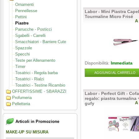
Ornamenti
Pennellesse
Labor - Mini Piastra Capel
Tourmaline Micro Frisé
Pettini
A
Piastre
Parrucche - Posticci
Sgabelli - Carrelli
Smacchiatori - Barriere Cute
Spazzole
Specchi
Teste per Allenamento
Disponibilità:
Immediata
Timer
Tosatrici - Regola barba
AGGIUNGI AL CARRELLO
Tosatrici - Rialzi
Tosatrici - Testine Ricambio
OFFERTISSIME - SBARAZZI
Labor - Perfect Gift - Cof
Profumeria
regalo: piastra turmalina
A
gufy
Pelletteria
Articoli in Promozione
MAKE-UP SU MISURA
PERFECT NAILS