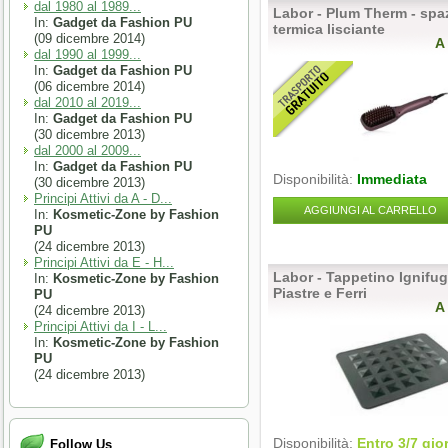
dal 1980 al 1989...
Labor - Plum Therm - spa
In:
Gadget da Fashion PU
termica lisciante
(09 dicembre 2014)
A
dal 1990 al 1999...
In:
Gadget da Fashion PU
(06 dicembre 2014)
dal 2010 al 2019...
In:
Gadget da Fashion PU
(30 dicembre 2013)
dal 2000 al 2009...
In:
Gadget da Fashion PU
Disponibilità:
Immediata
(30 dicembre 2013)
Principi Attivi da A - D...
AGGIUNGI AL CARRELLO
In:
Kosmetic-Zone by Fashion
PU
(24 dicembre 2013)
Principi Attivi da E - H...
Labor - Tappetino Ignifug
In:
Kosmetic-Zone by Fashion
Piastre e Ferri
PU
A
(24 dicembre 2013)
Principi Attivi da I - L...
In:
Kosmetic-Zone by Fashion
PU
(24 dicembre 2013)
Disponibilità:
Entro 3/7 gio
Follow Us