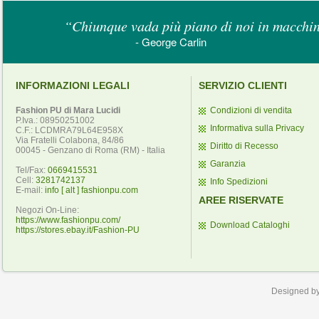
“Chiunque vada più piano di noi in macchina
- George Carlin
INFORMAZIONI LEGALI
SERVIZIO CLIENTI
Fashion PU di Mara Lucidi
Condizioni di vendita
P.Iva.: 08950251002
Informativa sulla Privacy
C.F.: LCDMRA79L64E958X
Via Fratelli Colabona, 84/86
Diritto di Recesso
00045 - Genzano di Roma (RM) - Italia
Garanzia
Tel/Fax:
0669415531
Cell:
3281742137
Info Spedizioni
E-mail:
info [ alt ] fashionpu.com
AREE RISERVATE
Negozi On-Line:
https://www.fashionpu.com/
Download Cataloghi
https://stores.ebay.it/Fashion-PU
Designed b