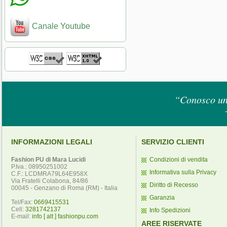
Canale Youtube
“Conosco un 
INFORMAZIONI LEGALI
SERVIZIO CLIENTI
Fashion PU di Mara Lucidi
Condizioni di vendita
P.Iva.: 08950251002
Informativa sulla Privacy
C.F.: LCDMRA79L64E958X
Via Fratelli Colabona, 84/86
Diritto di Recesso
00045 - Genzano di Roma (RM) - Italia
Garanzia
Tel/Fax:
0669415531
Cell:
3281742137
Info Spedizioni
E-mail:
info [ alt ] fashionpu.com
AREE RISERVATE