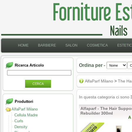
HOME
BARBIERE
SALON
COSMETICA
ESTETI
Ordina per -
Ricerca Articolo
AlfaParf Milano
>
The Hai
CERCA
In questa categoria ci sono
Produttori
Alfaparf - The Hair Suppo
AlfaParf Milano
Rebuilder 300ml
Cellula Madre
A
Curls
Density