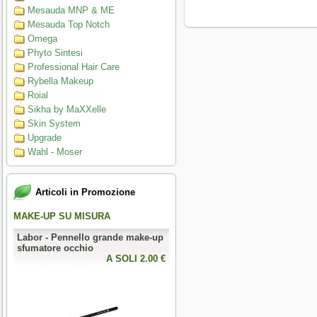
Mesauda MNP & ME
Mesauda Top Notch
Omega
Phyto Sintesi
Professional Hair Care
Rybella Makeup
Roial
Sikha by MaXXelle
Skin System
Upgrade
Wahl - Moser
Articoli in Promozione
MAKE-UP SU MISURA
PERFECT NAILS
Labor - Pennello grande make-up
Mesauda - MNP Crumpled Foil -
sfumatore occhio
Foil metallici per nail art
0 €
A SOLI 2.00 €
A SOLI 3.28 