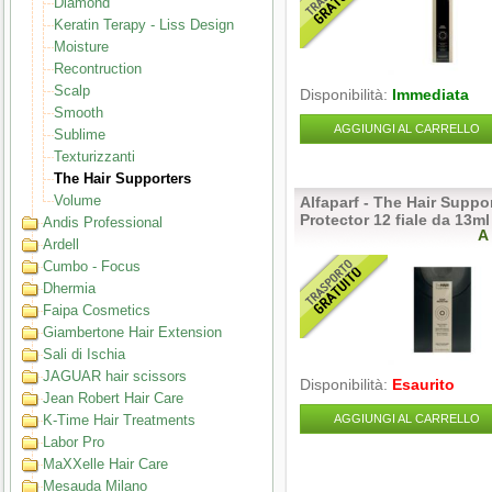
Diamond
Keratin Terapy - Liss Design
Moisture
Recontruction
Scalp
Disponibilità:
Immediata
Smooth
AGGIUNGI AL CARRELLO
Sublime
Texturizzanti
The Hair Supporters
Volume
Alfaparf - The Hair Suppor
Protector 12 fiale da 13ml
Andis Professional
A
Ardell
Cumbo - Focus
Dhermia
Faipa Cosmetics
Giambertone Hair Extension
Sali di Ischia
JAGUAR hair scissors
Disponibilità:
Esaurito
Jean Robert Hair Care
K-Time Hair Treatments
AGGIUNGI AL CARRELLO
Labor Pro
MaXXelle Hair Care
Mesauda Milano