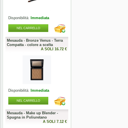
Disponibilità:
Immediata
Disponibilità:
Immediata
NEL CARRELLO
NEL CARRELLO
Mesauda - Bronze Venus - Terra
Mesauda - MNP One Phase
o
Compatta - colore a scelta
Builder Gel 50g - colore a scelta
0 €
A SOLI 16.72 €
A SOLI 19.68 
Disponibilità:
Immediata
Disponibilità:
Immediata
NEL CARRELLO
NEL CARRELLO
Mesauda - Make up Blender -
Mesauda - MNP Bonbons -
Spugna in Poliuretano
Sprinkle Gel Polish -
0 €
A SOLI 7.12 €
Semipermanente puntinato 10ml
A SOLI 9.84 