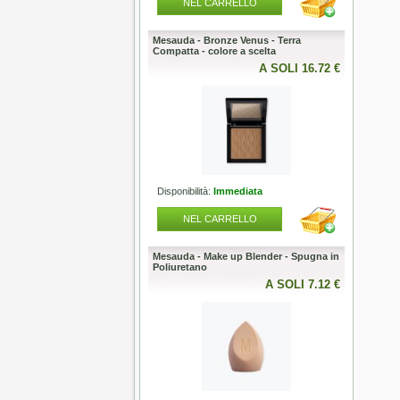
L CARRELLO
NEL CARRELLO
NEL
pazzola Long Silver Ionic
Mesauda - Bronze Venus - Terra
Mesauda -
y NSI - diametro scelta
Compatta - colore a scelta
50g - color
A SOLI 24.50 €
A SOLI 16.72 €
lità:
Entro 3/7 giorni
Disponibilità:
Immediata
Disponibili
L CARRELLO
NEL CARRELLO
NEL
 Fuori Produzione
Mesauda - Make up Blender - Spugna in
Mesauda -
Poliuretano
Polish - S
10ml
A SOLI 0.00 €
A SOLI 7.12 €