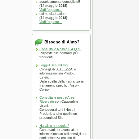
CARRELLO
assolutamente consigliate!!
(14 maggio 2018)
Vedi l'oggetto...
ottime ciabbattine
zola Long Silver Ionic
NSI - diametro scelta
(14 maggio 2018)
Vedi l'oggetto...
A SOLI 24.50 €
Bisogno di Aiuto?
Consulta le Nostre F.A.Q.s.
Risposte alle domandi più
frequenti.
Leggi il BeautyBlog.
:
Entro 3/7 giorni
Consigli di BELLEZZA, e
informazioni sui Prodotti
CARRELLO
Estetici.
Dalla scelta della fragranza ai
trattamenti specifici. Viso -
ori Produzione
Corpo...
Consulta le nostre Aree
A SOLI 0.00 €
Riservate
con Cataloghi e
Listini.
Conoscerai tutti i Nostri
Prodotti, anche quelli non
presenti sul Sito.
Hai altre necessita?
Contattaci per avere altre
informazioni e/o utili consigli per
ogni esigenza e/o tipo di