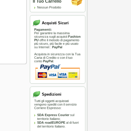
Il Tuo Carrello
Nessun Prodotto
Acquisti Sicuri
Pagamenti:
Per garantire la massima
sicurezza sugli acquisti
Fashion
PU
offre il metodo di pagamento
più sicuro, più facile e più usato
su Internet :
PayPal
Acquista in sicurezza con la Tua
Carta di Credito o con il tuo
conto
PayPal
.
Spedizioni
Tutti gli oggetti acquistati
vengono spediti con il servizio
Corriere Espresso:
SDA Express Courier
sul
territorio Italiano;
SDA roadEUROPE
al di fuori
del territorio Italiano.