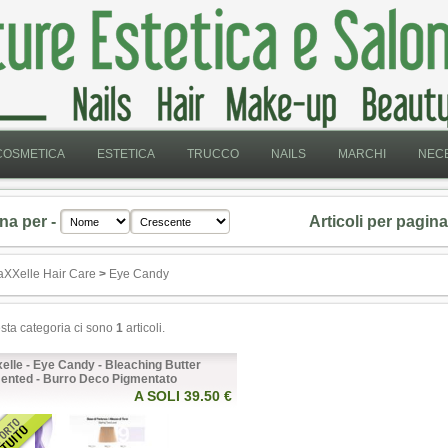
COSMETICA
ESTETICA
TRUCCO
NAILS
MARCHI
NECE
na per -
Articoli per pagina
XXelle Hair Care
>
Eye Candy
esta categoria ci sono
1
articoli.
elle - Eye Candy - Bleaching Butter
ented - Burro Deco Pigmentato
A SOLI 39.50 €