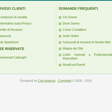
RVIZIO CLIENTI
DOMANDE FREQUENTI
ondizioni di vendita
Chi Siamo
nformativa sulla Privacy
Dove Siamo
iritto di Recesso
Come Contattarci
Garanzia
Aiuto Ordini
nfo Spedizioni
Assicurati di ricevere le Nostre Mail
EE RISERVATE
Mappa del Sito
Listini riservati a Professionis
Download Cataloghi
Rivenditori
Novità ed Eventi
Designed by
Cap America
-
Copyright
© 2006 - 2026.