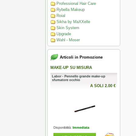
Professional Hair Care
Rybella Makeup
Roial
Sikha by MaXXelle
Skin System
Upgrade
Wahl - Moser
Articoli in Promozione
 AL TOP
MAKE-UP SU MISURA
PERFECT
Pennello da barba Omega in
Labor - Pennello grande make-up
Mesauda - 
ntetica HI-BRUSH “BARBER
sfumatore occhio
metallici pe
A SOLI 51.50 €
A SOLI 2.00 €
lità:
Immediata
Disponibilità:
Immediata
Disponibili