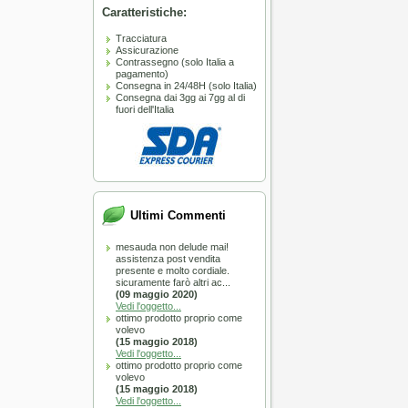
Caratteristiche:
Tracciatura
Assicurazione
Contrassegno (solo Italia a
pagamento)
Consegna in 24/48H (solo Italia)
Consegna dai 3gg ai 7gg al di
fuori dell'Italia
L TOP
Ultimi Commenti
nello da barba Omega in
tica HI-BRUSH “BARBER
mesauda non delude mai!
A SOLI 51.50 €
assistenza post vendita
presente e molto cordiale.
sicuramente farò altri ac...
(09 maggio 2020)
Vedi l'oggetto...
ottimo prodotto proprio come
volevo
(15 maggio 2018)
Vedi l'oggetto...
ottimo prodotto proprio come
volevo
:
Immediata
(15 maggio 2018)
Vedi l'oggetto...