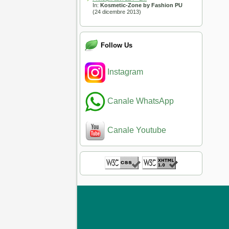
In:
Kosmetic-Zone by Fashion PU
(24 dicembre 2013)
Follow Us
Instagram
Canale WhatsApp
Canale Youtube