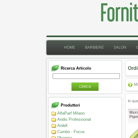
HOME
BARBIERE
SALON
Ordi
Ricerca Articolo
Ma
CERCA
In qu
Produttori
Maxx
AlfaParf Milano
Pigm
Andis Professional
Ardell
Cumbo - Focus
Dhermia