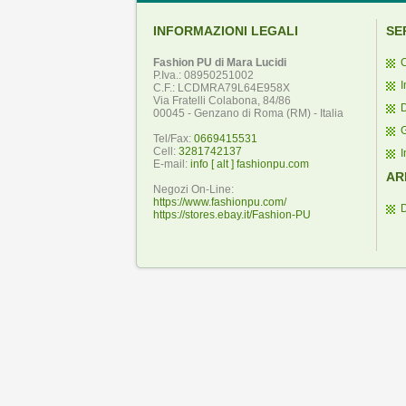
INFORMAZIONI LEGALI
SE
Fashion PU di Mara Lucidi
C
P.Iva.: 08950251002
I
C.F.: LCDMRA79L64E958X
Via Fratelli Colabona, 84/86
D
00045 - Genzano di Roma (RM) - Italia
Tel/Fax:
0669415531
Cell:
3281742137
I
E-mail:
info [ alt ] fashionpu.com
AR
Negozi On-Line:
https://www.fashionpu.com/
https://stores.ebay.it/Fashion-PU