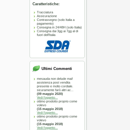
Caratteristiche:
Tracciatura
Assicurazione
Contrassegno (solo Italia a
pagamento)
Consegna in 24/48H (solo Italia)
Consegna dai 3gg ai 7gg al di
fuori dell'Italia
L TOP
nello da barba Omega in
Ultimi Commenti
tica HI-BRUSH “BARBER
A SOLI 51.50 €
mesauda non delude mai!
assistenza post vendita
presente e molto cordiale.
sicuramente farò altri ac...
(09 maggio 2020)
Vedi l'oggetto...
ottimo prodotto proprio come
volevo
(15 maggio 2018)
Vedi l'oggetto...
:
Immediata
ottimo prodotto proprio come
volevo
(15 maggio 2018)
CARRELLO
Vedi l'oggetto...