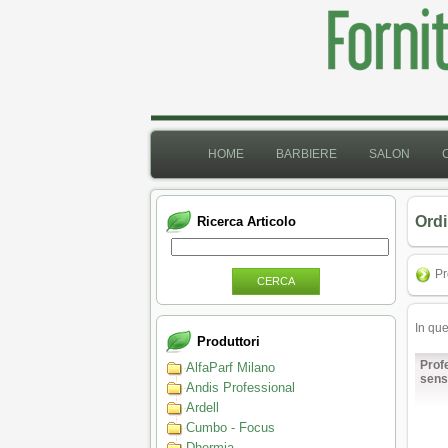
HOME
BARBIERE
SALON
Ordi
Ricerca Articolo
Pr
CERCA
In qu
Produttori
Prof
AlfaParf Milano
sens
Andis Professional
Ardell
Cumbo - Focus
Dhermia