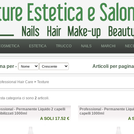
COSMETICA
ESTETICA
TRUCCO
NAILS
MARCHI
NECE
na per -
Articoli per pagina
ofessional Hair Care
>
Texture
esta categoria ci sono
2
articoli.
essional - Permanente Liquido 2 capelli
Professional - Permanente Liqu
ibilizzati 1000ml
capelli 1000ml
A SOLI 17.52 €
A 