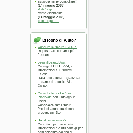
assolutamente consigliate!!
(14 maggio 2018)
zola Long Silver Ionic
Vedi l'oggetto...
NSI - diametro scelta
ottime ciabbattine
A SOLI 24.50 €
(14 maggio 2018)
Vedi l'oggetto...
Bisogno di Aiuto?
Consulta le Nostre F.A.Q.s.
Risposte alle domandi più
frequenti.
:
Entro 3/7 giorni
Leggi il BeautyBlog.
Consigli di BELLEZZA, e
CARRELLO
informazioni sui Prodotti
Estetici.
Dalla scelta della fragranza ai
ori Produzione
trattamenti specifici. Viso -
Corpo...
A SOLI 0.00 €
Consulta le nostre Aree
Riservate
con Cataloghi e
Listini.
Conoscerai tutti i Nostri
Prodotti, anche quelli non
presenti sul Sito.
Hai altre necessita?
Contattaci per avere altre
informazioni e/o utili consigli per
:
Esaurito
ogni esigenza e/o tipo di