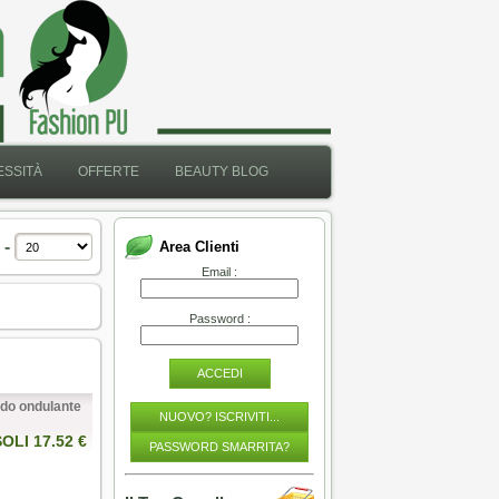
SSITÀ
OFFERTE
BEAUTY BLOG
 -
Area Clienti
Email :
Password :
ACCEDI
ido ondulante
NUOVO? ISCRIVITI...
SOLI 17.52 €
PASSWORD SMARRITA?