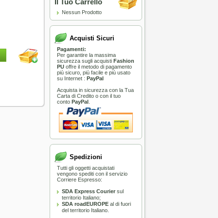
Il Tuo Carrello
Nessun Prodotto
Acquisti Sicuri
Pagamenti:
Per garantire la massima
sicurezza sugli acquisti
Fashion
PU
offre il metodo di pagamento
più sicuro, più facile e più usato
su Internet :
PayPal
Acquista in sicurezza con la Tua
Carta di Credito o con il tuo
conto
PayPal
.
Spedizioni
Tutti gli oggetti acquistati
vengono spediti con il servizio
Corriere Espresso:
SDA Express Courier
sul
territorio Italiano;
SDA roadEUROPE
al di fuori
del territorio Italiano.