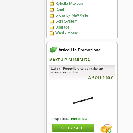
Rybella Makeup
Roial
Sikha by MaXXelle
Skin System
Upgrade
Wahl - Moser
Articoli in Promozione
 AL TOP
MAKE-UP SU MISURA
PERFECT
Pennello da barba Omega in
Labor - Pennello grande make-up
Mesauda - 
ntetica HI-BRUSH “BARBER
sfumatore occhio
metallici pe
A SOLI 51.50 €
A SOLI 2.00 €
lità:
Immediata
Disponibilità:
Immediata
Disponibili
L CARRELLO
NEL CARRELLO
NEL