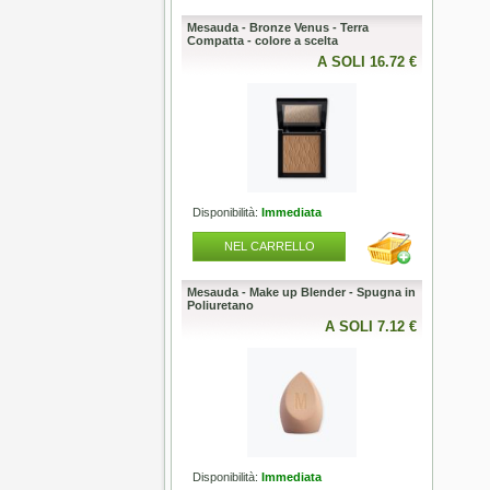
pazzola Long Silver Ionic
Mesauda - Bronze Venus - Terra
Mesauda -
y NSI - diametro scelta
Compatta - colore a scelta
50g - color
A SOLI 24.50 €
A SOLI 16.72 €
lità:
Entro 3/7 giorni
Disponibilità:
Immediata
Disponibili
L CARRELLO
NEL CARRELLO
NEL
 Fuori Produzione
Mesauda - Make up Blender - Spugna in
Mesauda -
Poliuretano
Polish - S
10ml
A SOLI 0.00 €
A SOLI 7.12 €
lità:
Esaurito
Disponibilità:
Immediata
Disponibili