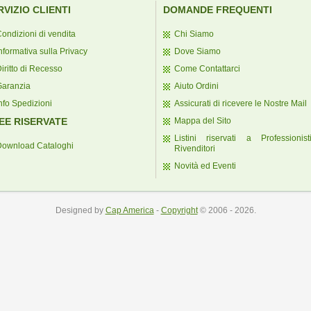
RVIZIO CLIENTI
DOMANDE FREQUENTI
ondizioni di vendita
Chi Siamo
nformativa sulla Privacy
Dove Siamo
iritto di Recesso
Come Contattarci
Garanzia
Aiuto Ordini
nfo Spedizioni
Assicurati di ricevere le Nostre Mail
EE RISERVATE
Mappa del Sito
Listini riservati a Professionis
Download Cataloghi
Rivenditori
Novità ed Eventi
Designed by
Cap America
-
Copyright
© 2006 - 2026.