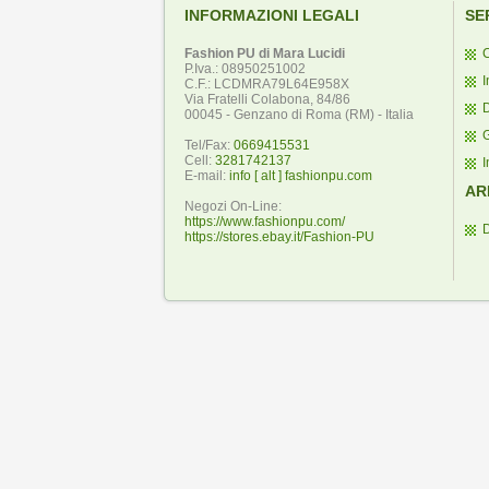
INFORMAZIONI LEGALI
SE
Fashion PU di Mara Lucidi
C
P.Iva.: 08950251002
I
C.F.: LCDMRA79L64E958X
Via Fratelli Colabona, 84/86
D
00045 - Genzano di Roma (RM) - Italia
Tel/Fax:
0669415531
Cell:
3281742137
I
E-mail:
info [ alt ] fashionpu.com
AR
Negozi On-Line:
https://www.fashionpu.com/
https://stores.ebay.it/Fashion-PU