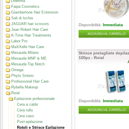
Dhermia
Faipa Cosmetics
Giambertone Hair Extension
Sali di Ischia
JAGUAR hair scissors
Disponibilità:
Immediata
Jean Robert Hair Care
AGGIUNGI AL CARRELLO
K-Time Hair Treatments
Labor Pro
MaXXelle Hair Care
Mesauda Milano
Strisce pretagliate depil
100pz - Roial
Mesauda MNP & ME
Mesauda Top Notch
Omega
Phyto Sintesi
Professional Hair Care
Rybella Makeup
Roial
Epilazione professionale
Disponibilità:
Immediata
Cera a caldo
Cera rullo
AGGIUNGI AL CARRELLO
Cera vaso
Post-epilazione
Rotoli e Strisce Epilazione