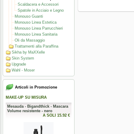
Scaldacera e Accessori
Spatole in Acciaio e Legno
Monouso Guanti
Monouso Linea Estetica
Monouso Linea Parrucchieri
Monouso Linea Sanitaria
Oli da Massaggio
Trattamenti alla Paraffina
Sikha by MaXXelle
Skin System
Upgrade
Wahl - Moser
Articoli in Promozione
MAKE-UP SU MISURA
PERFECT NAILS
-
Mesauda - Bigandthick - Mascara
Mesauda - MNP Bonbons -
Volume resistente - nero
Sprinkle Gel Polish -
0 €
A SOLI 15.92 €
Semipermanente puntinato 10ml
A SOLI 9.84 