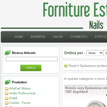
HOME
BARBIERE
SALON
COSMETICA
ESTETI
Ordina per -
Ricerca Articolo
Roial
>
Epilazione profes
CERCA
In questa categoria ci sono
Produttori
Rotolo cera Epilazione s
AlfaParf Milano
TNT DepilSoft
Andis Professional
Ardell
Cumbo - Focus