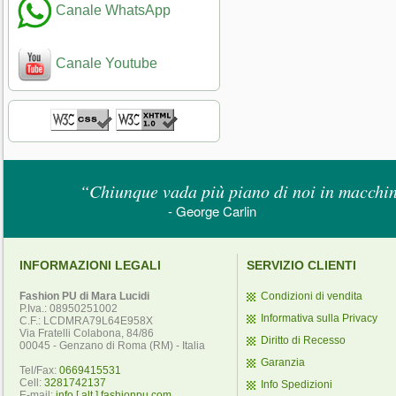
Canale WhatsApp
Canale Youtube
“Chiunque vada più piano di noi in macchina
- George Carlin
INFORMAZIONI LEGALI
SERVIZIO CLIENTI
Fashion PU di Mara Lucidi
Condizioni di vendita
P.Iva.: 08950251002
Informativa sulla Privacy
C.F.: LCDMRA79L64E958X
Via Fratelli Colabona, 84/86
Diritto di Recesso
00045 - Genzano di Roma (RM) - Italia
Garanzia
Tel/Fax:
0669415531
Cell:
3281742137
Info Spedizioni
E-mail:
info [ alt ] fashionpu.com