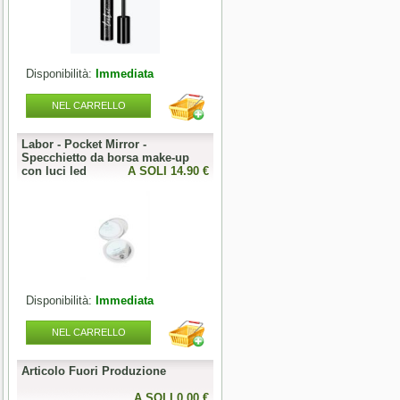
Disponibilità:
Immediata
Disponibilità:
Immediata
NEL CARRELLO
NEL CARRELLO
Labor - Pocket Mirror -
Articolo Fuori Produzione
Specchietto da borsa make-up
0 €
con luci led
A SOLI 14.90 €
A SOLI 0.00 
Disponibilità:
Immediata
Disponibilità:
Esaurito
NEL CARRELLO
NEL CARRELLO
Articolo Fuori Produzione
Articolo Fuori Produzione
l
0 €
A SOLI 0.00 €
A SOLI 0.00 