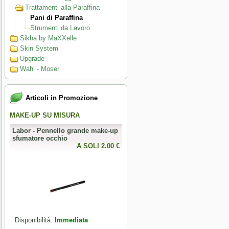
Trattamenti alla Paraffina
Pani di Paraffina
Strumenti da Lavoro
Sikha by MaXXelle
Skin System
Upgrade
Wahl - Moser
Articoli in Promozione
MAKE-UP SU MISURA
PERFECT NAILS
Labor - Pennello grande make-up
Mesauda - MNP Crumpled Foil -
sfumatore occhio
Foil metallici per nail art
0 €
A SOLI 2.00 €
A SOLI 3.28 
Disponibilità:
Immediata
Disponibilità:
Immediata