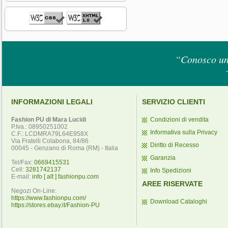
“Conosco un 
INFORMAZIONI LEGALI
SERVIZIO CLIENTI
Fashion PU di Mara Lucidi
Condizioni di vendita
P.Iva.: 08950251002
Informativa sulla Privacy
C.F.: LCDMRA79L64E958X
Via Fratelli Colabona, 84/86
Diritto di Recesso
00045 - Genzano di Roma (RM) - Italia
Garanzia
Tel/Fax:
0669415531
Cell:
3281742137
Info Spedizioni
E-mail:
info [ alt ] fashionpu.com
AREE RISERVATE
Negozi On-Line:
https://www.fashionpu.com/
Download Cataloghi
https://stores.ebay.it/Fashion-PU