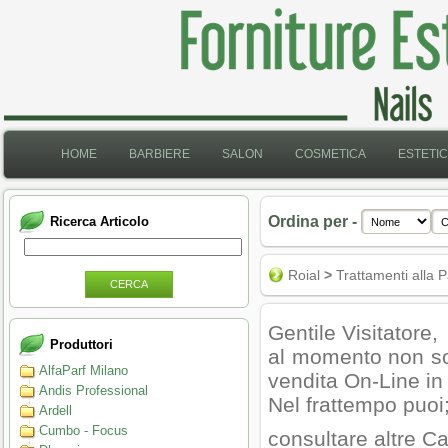
HOME
BARBIERE
SALON
COSMETICA
ESTETI
Ordina per -
Ricerca Articolo
Roial
>
Trattamenti alla P
CERCA
Gentile Visitatore,
Produttori
al momento non son
AlfaParf Milano
vendita On-Line in
Andis Professional
Nel frattempo puoi
Ardell
Cumbo - Focus
consultare altre Ca