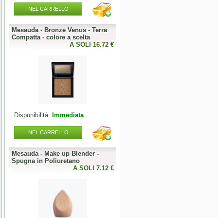
NEL CARRELLO
NEL CARRELLO
Mesauda - Bronze Venus - Terra
Mesauda - MNP One Phase
o
Compatta - colore a scelta
Builder Gel 50g - colore a scelta
0 €
A SOLI 16.72 €
A SOLI 19.68 
Disponibilità:
Immediata
Disponibilità:
Immediata
NEL CARRELLO
NEL CARRELLO
Mesauda - Make up Blender -
Mesauda - MNP Bonbons -
Spugna in Poliuretano
Sprinkle Gel Polish -
0 €
A SOLI 7.12 €
Semipermanente puntinato 10ml
A SOLI 9.84 