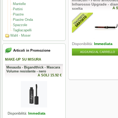
InfraCurl - Ferro arricciac
Mantelle
Infrarosso Upgrade - diam
A 
scelta
Pettini
Piastre
Piastre Onda
Spazzole
Tagliacapelli
Wahl - Moser
Disponibilità:
Immediata
Articoli in Promozione
AGGIUNGI AL CARRELLO
MAKE-UP SU MISURA
PERFECT NAILS
-
Mesauda - Bigandthick - Mascara
Mesauda - MNP Bonbons -
Volume resistente - nero
Sprinkle Gel Polish -
0 €
A SOLI 15.92 €
Semipermanente puntinato 10ml
A SOLI 9.84 
Disponibilità:
Immediata
Disponibilità:
Immediata