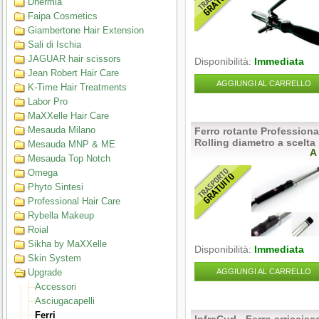
Dhermia
Faipa Cosmetics
Giambertone Hair Extension
Sali di Ischia
JAGUAR hair scissors
Disponibilità:
Immediata
Jean Robert Hair Care
AGGIUNGI AL CARRELLO
K-Time Hair Treatments
Labor Pro
MaXXelle Hair Care
Mesauda Milano
Ferro rotante Profession
Rolling diametro a scelta
Mesauda MNP & ME
A
Mesauda Top Notch
Omega
Phyto Sintesi
Professional Hair Care
Rybella Makeup
Roial
Sikha by MaXXelle
Disponibilità:
Immediata
Skin System
Upgrade
AGGIUNGI AL CARRELLO
Accessori
Asciugacapelli
Ferri