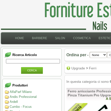
HOME
BARBIERE
SALON
COSMETICA
ESTETI
Ordina per -
Ricerca Articolo
Upgrade
>
Ferri
CERCA
In questa categoria ci sono
Produttori
Ferro arricciante Profess
AlfaParf Milano
Pinza Titanium Pro Upgr
Andis Professional
A 
Ardell
Cumbo - Focus