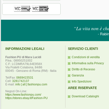
“La vita non è che
- Rabi
INFORMAZIONI LEGALI
SERVIZIO CLIENTI
Fashion PU di Mara Lucidi
Condizioni di vendita
P.Iva.: 08950251002
Informativa sulla Privacy
C.F.: LCDMRA79L64E958X
Via Fratelli Colabona, 84/86
Diritto di Recesso
00045 - Genzano di Roma (RM) - Italia
Garanzia
Tel/Fax:
0669415531
Cell:
3281742137
Info Spedizioni
E-mail:
info [ alt ] fashionpu.com
AREE RISERVATE
Negozi On-Line:
https://www.fashionpu.com/
Download Cataloghi
https://stores.ebay.it/Fashion-PU