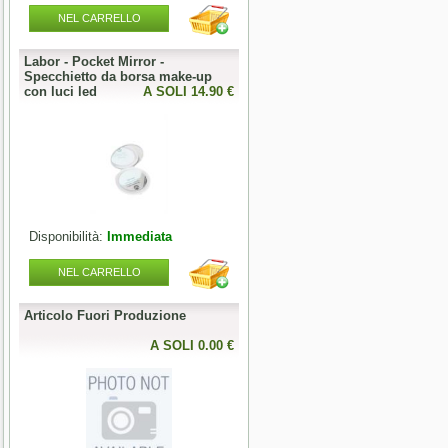
NEL CARRELLO
NEL CARRELLO
Labor - Pocket Mirror -
Articolo Fuori Produzione
Specchietto da borsa make-up
0 €
con luci led
A SOLI 14.90 €
A SOLI 0.00 
Disponibilità:
Immediata
Disponibilità:
Esaurito
NEL CARRELLO
NEL CARRELLO
Articolo Fuori Produzione
Articolo Fuori Produzione
l
0 €
A SOLI 0.00 €
A SOLI 0.00 