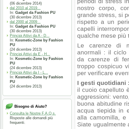
periodi di stress 
(06 dicembre 2014)
nostro corpo, co
dal 2010 al 2019...
In:
Gadget da Fashion PU
grande stress, si 
(30 dicembre 2013)
rispetto a un per
dal 2000 al 2009...
In:
Gadget da Fashion PU
capelli interrompo
(30 dicembre 2013)
qualche mese più t
Principi Attivi da A - D...
In:
Kosmetic-Zone by Fashion
Le carenze di m
PU
(24 dicembre 2013)
anormali : il cicl
Principi Attivi da E - H...
da carenze di fe
In:
Kosmetic-Zone by Fashion
PU
troppo cospicuo v
(24 dicembre 2013)
per verificare even
Principi Attivi da I - L...
In:
Kosmetic-Zone by Fashion
PU
I gesti quotidiani 
(24 dicembre 2013)
il cuoio capelluto 
aggressioni: vento
buona abitudine ri
Bisogno di Aiuto?
acqua tiepida in 
Consulta le Nostre F.A.Q.s.
alla camomilla, e
Risposte alle domandi più
frequenti.
Siate ugualmente a