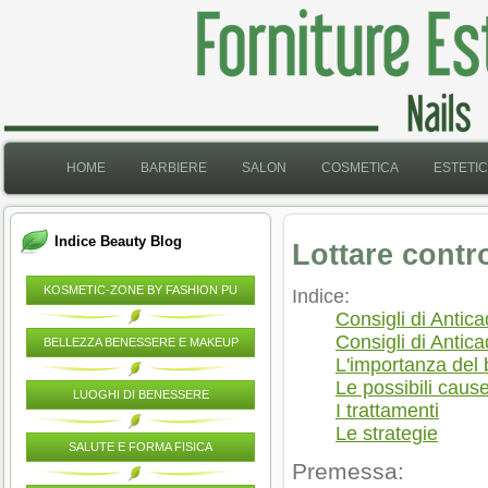
HOME
BARBIERE
SALON
COSMETICA
ESTETI
Indice Beauty Blog
Lottare contro
KOSMETIC-ZONE BY FASHION PU
Indice:
Consigli di Antica
Consigli di Antica
BELLEZZA BENESSERE E MAKEUP
L'importanza del 
Le possibili caus
LUOGHI DI BENESSERE
I trattamenti
Le strategie
SALUTE E FORMA FISICA
Premessa: