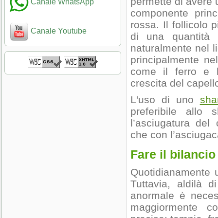
permette di avere 
Canale WhatsApp
componente princi
rossa. Il follicolo
Canale Youtube
di una quantità
naturalmente nel li
principalmente nel
come il ferro e 
crescita del capell
L'uso di uno
sha
preferibile allo 
l’asciugatura del
che con l’asciugaca
Fare il bilancio
Quotidianamente u
Tuttavia, aldilà 
anormale è necess
maggiormente col