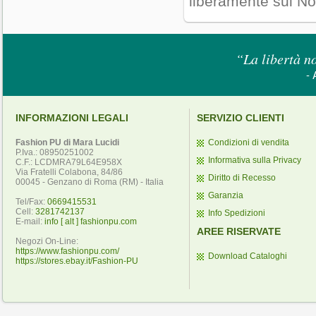
liberamente sul No
“La libertà no
- 
INFORMAZIONI LEGALI
SERVIZIO CLIENTI
Fashion PU di Mara Lucidi
Condizioni di vendita
P.Iva.: 08950251002
Informativa sulla Privacy
C.F.: LCDMRA79L64E958X
Via Fratelli Colabona, 84/86
Diritto di Recesso
00045 - Genzano di Roma (RM) - Italia
Garanzia
Tel/Fax:
0669415531
Cell:
3281742137
Info Spedizioni
E-mail:
info [ alt ] fashionpu.com
AREE RISERVATE
Negozi On-Line:
https://www.fashionpu.com/
Download Cataloghi
https://stores.ebay.it/Fashion-PU