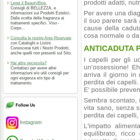
prodotti adatti, nutr
Leggi il BeautyBlog.
Consigli di BELLEZZA, e
Per avere una diag
informazioni sui Prodotti Estetici.
Dalla scelta della fragranza ai
il suo parere sarà 
trattamenti specifici. Viso -
cause della caduta
Corpo...
cosa normale o da
Consulta le nostre Aree Riservate
con Cataloghi e Listini.
ANTICADUTA P
Conoscerai tutti i Nostri Prodotti,
anche quelli non presenti sul Sito.
I capelli per gli
Hai altre necessita?
un’ossessione! E
Contattaci per avere altre
informazioni e/o utili consigli per
arriva il giorno in
ogni esigenza e/o tipo di
perdita dei capelli
trattamento.
E’ possibile preven
Sembra scontato, 
Follow Us
vita sano, senza s
perdita dei capelli,
Instagram
L'impatto aliment
equilibrato, ricco