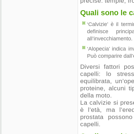
precise: tempie, fr
Quali sono le 
‘Calvizie’ è il ter
definisce princ
all’invecchiamento.
‘Alopecia’ indica i
Può comparire dall’
Diversi fattori p
capelli: lo stres
equilibrata, un’op
proteine, alcuni t
della moto.
La calvizie si pres
è l’età, ma l’ere
prostata possono
capelli.