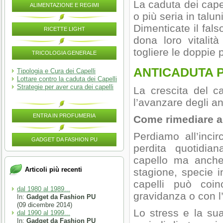
La caduta dei cap
ALIMENTAZIONE E REGIMI
o più seria in talun
Dimenticate il fals
RICETTE LIGHT
dona loro vitalit
togliere le doppie p
TRICOLOGIA GENERALE
ANTICADUTA P
Tipologia e Cura dei Capelli
Lottare contro la caduta dei Capelli
Strategie per aver cura dei capelli
La crescita del c
l’avanzare degli an
ENTRA IN PROFUMERIA
Come rimediare a
Perdiamo all’inci
GADGET DA FASHION PU
perdita quotidia
capello ma anche 
Articoli più recenti
stagione, specie i
capelli può coi
dal 1980 al 1989...
gravidanza o con l
In:
Gadget da Fashion PU
(09 dicembre 2014)
Lo stress e la sua
dal 1990 al 1999...
In:
Gadget da Fashion PU