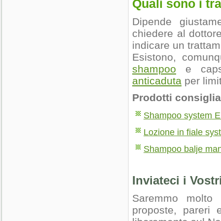
Quali sono i tr
Dipende giustam
chiedere al dottor
indicare un trattam
Esistono, comunque
shampoo
e caps
anticaduta
per limit
Prodotti consiglia
Shampoo system E
Lozione in fiale sy
Shampoo balje mang
Inviateci i Vostr
Saremmo molto li
proposte, pareri 