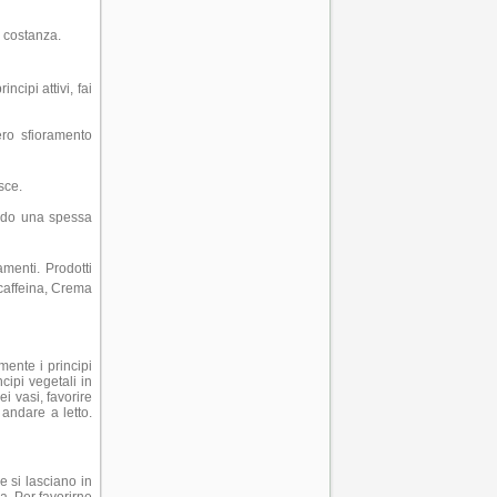
 costanza.
ncipi attivi, fai
ero sfioramento
sce.
ando una spessa
amenti. Prodotti
 caffeina, Crema
amente i principi
cipi vegetali in
ei vasi, favorire
 andare a letto.
e si lasciano in