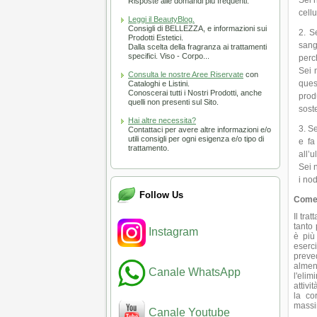
Sei n
Risposte alle domandi più frequenti.
cellu
Leggi il BeautyBlog.
Consigli di BELLEZZA, e informazioni sui
Se
Prodotti Estetici.
sang
Dalla scelta della fragranza ai trattamenti
specifici. Viso - Corpo...
perc
Sei 
Consulta le nostre Aree Riservate
con
ques
Cataloghi e Listini.
Conoscerai tutti i Nostri Prodotti, anche
prod
quelli non presenti sul Sito.
sost
Hai altre necessita?
Se
Contattaci per avere altre informazioni e/o
utili consigli per ogni esigenza e/o tipo di
e fa
trattamento.
all’u
Sei 
i nod
Follow Us
Come 
Il tra
tanto 
Instagram
è più
eserci
preve
almen
Canale WhatsApp
l'eli
attivi
la co
massim
Canale Youtube