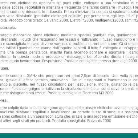
cchi con elettrodi da applicare sui punti critici, collegate a una centralina di 
 delle scosse, regolabili in intensità e frequenza che fanno contrarre i muscoli. I t
nici e sodi e si riducono le adiposità. Prima d’iniziare la seduta si spalmano sol
ze vaso dilatatorie (prodotto: elettrogel cellulite) per permettere agli impulsi di 
dità. Prodotto consigliato: Galvanic 2000, Elettrolift2000, multigenius2000, stim lift
oterapia.
ssaggio meccanico viene effettuato mediante speciali gambali che, gonfiandosi
drenando i liquidi che ristagnano nei tessuti e riattivando il flusso sanguigno e l
a è sconsigliata in caso di vene varicose o problemi di reni e di cuore. Ci si sistem
o infilati i gambali che vanno dall’inguine ai piedi. Il tutto è collegato a un’appa
nte una pompa peristaltica, insuffla l’aria facendo gonfiare e sgonfiare i gam
mittente. In questo modo si produce un massaggio benefico che dirotta i ristagni 
 circolatorio favorendone l’espulsione. Prodotto consigliato: presso dren digit 2000
suoni.
onde sonore a 3MHz che penetrano nei primi 2,5cm di tessuto. Una volta super
ea, grazie all’effetto termico, smuovono i liquidi ristagnanti e frantumano le ce
endole, disciolte, nel flusso circolatorio per l’espulsione. Inoltre, dilatando le pa
rano il flusso sanguigno e riattivano la circolazione linfatica, cui si deve lo smalti
e che ristagnano nei tessuti. Prodotto consigliato: Decotron M3 2000
resi.
aree colpite dalla cellulite vengono applicate delle piastre elettriche avvolte in sp
maci che dilatano i capillari e favoriscono un corretto flusso di sangue e ossigen
e sono collegate a un’apparecchiatura che, grazie a una leggera emissione elettrica
pi attivi negli strati più profondi. Prodotto consigliato: Galvanic 2000