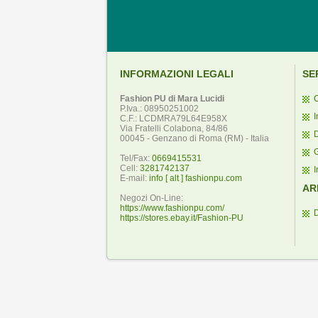
INFORMAZIONI LEGALI
SE
Fashion PU di Mara Lucidi
C
P.Iva.: 08950251002
I
C.F.: LCDMRA79L64E958X
Via Fratelli Colabona, 84/86
D
00045 - Genzano di Roma (RM) - Italia
Tel/Fax:
0669415531
Cell:
3281742137
I
E-mail:
info [ alt ] fashionpu.com
AR
Negozi On-Line:
https://www.fashionpu.com/
https://stores.ebay.it/Fashion-PU