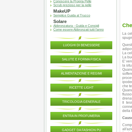
Conoscere la Propria Pelle
Scrub prezioso per la pelle
MakeUP
Semplice Guida al Trucco
Solare
Che
Abbronzatura - Guida e Consigli
Come essere Abbronzati tutti l'anno
La cel
spugno
Quest
LUOGHI DI BENESSERE
adipos
La cel
La buc
SALUTE E FORMA FISICA
E' ver
la sit
Quando
ALIMENTAZIONE E REGIMI
soffe
proces
ipode
che t
RICETTE LIGHT
Quand
flusso
drenat
TRICOLOGIA GENERALE
Il te
conne
della 
ENTRA IN PROFUMERIA
Cause
Compo
all'az
GADGET DA FASHION PU