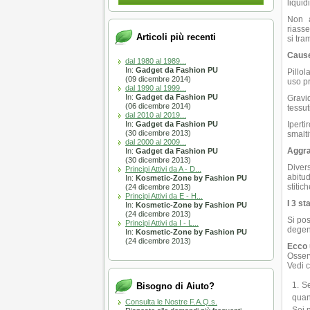
liquid
Non a
riasse
Articoli più recenti
si tra
Cause
dal 1980 al 1989...
In:
Gadget da Fashion PU
Pillol
(09 dicembre 2014)
uso pr
dal 1990 al 1999...
In:
Gadget da Fashion PU
Gravid
(06 dicembre 2014)
tessut
dal 2010 al 2019...
In:
Gadget da Fashion PU
Iperti
(30 dicembre 2013)
smalti
dal 2000 al 2009...
Aggra
In:
Gadget da Fashion PU
(30 dicembre 2013)
Divers
Principi Attivi da A - D...
abitud
In:
Kosmetic-Zone by Fashion PU
stitic
(24 dicembre 2013)
Principi Attivi da E - H...
I 3 sta
In:
Kosmetic-Zone by Fashion PU
(24 dicembre 2013)
Si pos
Principi Attivi da I - L...
degen
In:
Kosmetic-Zone by Fashion PU
(24 dicembre 2013)
Ecco 
Osserv
Vedi 
Se
Bisogno di Aiuto?
quan
Consulta le Nostre F.A.Q.s.