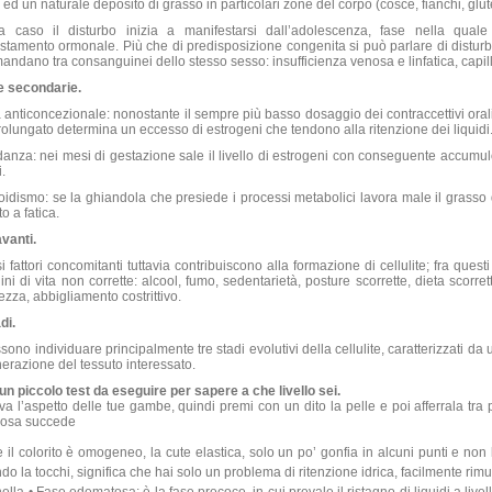
i ed un naturale deposito di grasso in particolari zone del corpo (cosce, fianchi, glu
 caso il disturbo inizia a manifestarsi dall’adolescenza, fase nella quale 
stamento ormonale. Più che di predisposizione congenita si può parlare di disturbi
mandano tra consanguinei dello stesso sesso: insufficienza venosa e linfatica, capillar
 secondarie.
a anticoncezionale: nonostante il sempre più basso dosaggio dei contraccettivi orali 
olungato determina un eccesso di estrogeni che tendono alla ritenzione dei liquidi
anza: nei mesi di gestazione sale il livello di estrogeni con conseguente accumulo
i.
roidismo: se la ghiandola che presiede i processi metabolici lavora male il grasso 
to a fatica.
vanti.
i fattori concomitanti tuttavia contribuiscono alla formazione di cellulite; fra quest
ini di vita non corrette: alcool, fumo, sedentarietà, posture scorrette, dieta scorre
hezza, abbigliamento costrittivo.
di.
sono individuare principalmente tre stadi evolutivi della cellulite, caratterizzati da
erazione del tessuto interessato.
un piccolo test da eseguire per sapere a che livello sei.
a l’aspetto delle tue gambe, quindi premi con un dito la pelle e poi afferrala tra p
cosa succede
 il colorito è omogeneo, la cute elastica, solo un po’ gonfia in alcuni punti e non
do la tocchi, significa che hai solo un problema di ritenzione idrica, facilmente rimu