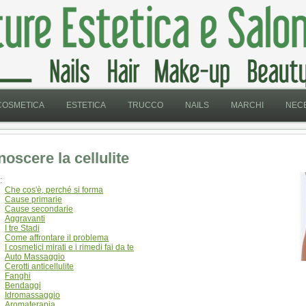
COSMETICA
ESTETICA
TRUCCO
NAILS
MARCHI
NECE
oscere la cellulite
:
Che cos'è, perché si forma
Cause primarie
Cause secondarie
Aggravanti
I tre Stadi
Come affrontare il problema
I cosmetici mirati e i rimedi fai da te
Auto Massaggio
Cerotti anticellulite
Fanghi
Bendaggi
Idromassaggio
Aromaterapia