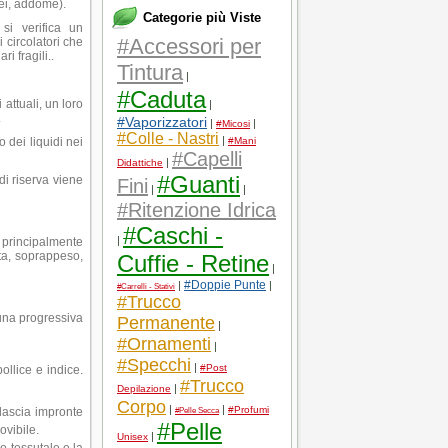
tei, addome).
Categorie più Viste
si verifica un
#Accessori per
 circolatori che
i fragili..
Tintura
|
#Caduta
attuali, un loro
|
.
#Vaporizzatori
|
|
#Micosi
#Colle - Nastri
|
 dei liquidi nei
#Mani
#Capelli
|
Didattiche
#Guanti
di riserva viene
Fini
|
|
#Ritenzione Idrica
#Caschi -
|
i principalmente
tta, soprappeso,
Cuffie - Retine
|
#Doppie Punte
|
|
#Carrelli - Stativi
#Trucco
 una progressiva
Permanente
|
#Ornamenti
|
#Specchi
|
#Post
ollice e indice.
#Trucco
|
Depilazione
Corpo
|
|
#Profumi
 lascia impronte
#Pelle Secca
#Pelle
ovibile.
|
Unisex