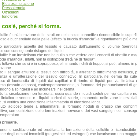
Elettrostimolazione
Pressoterapia
Ultrasuoni
Ionoforesi
 cos'è, perché si forma.
lulite è un'alterazione delle strutture del tessuto connettivo riconoscibile in superf
so e bucherellato della pelle (effetto "a buccia d'arancia") e rigonfiamenti più o m
o particolare aspetto del tessuto è causato dall'aumento di volume (ipertrofia
e con conseguente ristagno dei liquidi.
lulite è un inestetismo che non ha nulla a che vedere con i concetti di obesità e m
cia d'arancia , infatti, non fa distinzioni d'età né di "taglia".
o tuttavia che se si è in soprappeso, eliminando i chili di troppo, si può, almeno in 
uazione.
 il sangue affluisce ai tessuti con difficoltà, e altrettanto difficilmente defluisce,
renza e un'alterazione del tessuto connettivo. In particolare, nel derma (la cute
so di fuoriuscita di liquidi dai capillari e il rientro di liquidi per via linfatica
rma (tessuto adiposo), contemporaneamente, si formano dei pronunciamenti di gra
endono a spingersi e ad incunearsi nel derma.
o la circolazione non funziona, ossia quando i liquidi ceduti per via capillare n
 linfatico e venoso e i liquidi carichi di scorie, rimanendo nelle zone interstizi
i, si verifica una condizione infiammatoria di ritenzione idrica.
ssuto adiposo tende a infiammarsi, si formano noduli di grasso che comprim
ttivo, con costrizione delle terminazioni nervose e dei vasi sanguigni con conseg
temperatura.
 primarie.
nente costituzionale ed ereditaria la formazione della cellulite è riconducibile
ione degli ormoni femminili (progestinici ed estrogeni) che favoriscono una maggio