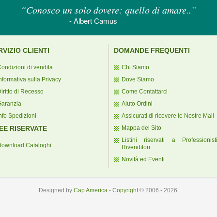
“Conosco un solo dovere: quello di amare..”
- Albert Camus
RVIZIO CLIENTI
DOMANDE FREQUENTI
ondizioni di vendita
Chi Siamo
nformativa sulla Privacy
Dove Siamo
iritto di Recesso
Come Contattarci
Garanzia
Aiuto Ordini
nfo Spedizioni
Assicurati di ricevere le Nostre Mail
EE RISERVATE
Mappa del Sito
Listini riservati a Professionis
Download Cataloghi
Rivenditori
Novità ed Eventi
Designed by
Cap America
-
Copyright
© 2006 - 2026.