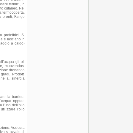
a. Per favorirne
sere termici, in
nto cutaneo. Nel
la termocoperta.
e pronti, Fango
protettrici. Si
 e si lasciano in
daggio a caldo)
ll’acqua gli oli
che, muovendosi
lazione drenando
gradi. Prodotti
nella, sinergia
rare la barriera
ll’acqua oppure
a l’uso dell’olio
tilizzare l’olio
lazione. Assicura
iva si avvale di