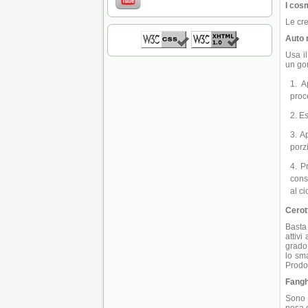
I cosm
Le cr
Auto 
Usa il
un go
A
proc
Es
Ap
porz
Pr
cons
al c
Cerott
Basta 
attivi
grado 
lo sma
Prodot
Fangh
Sono a