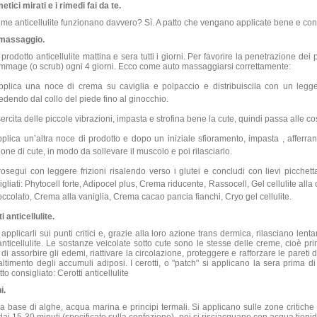
etici mirati e i rimedi fai da te.
eme anticellulite funzionano davvero? Sì. A patto che vengano applicate bene e con
massaggio.
 prodotto anticellulite mattina e sera tutti i giorni. Per favorire la penetrazione dei pri
mmage (o scrub) ogni 4 giorni. Ecco come auto massaggiarsi correttamente:
pplica una noce di crema su caviglia e polpaccio e distribuiscila con un legg
edendo dal collo del piede fino al ginocchio.
ercita delle piccole vibrazioni, impasta e strofina bene la cute, quindi passa alle co
plica un’altra noce di prodotto e dopo un iniziale sfioramento, impasta , afferr
ione di cute, in modo da sollevare il muscolo e poi rilasciarlo.
osegui con leggere frizioni risalendo verso i glutei e concludi con lievi picchett
igliati: Phytocell forte, Adipocel plus, Crema riducente, Rassocell, Gel cellulite alla
ioccolato, Crema alla vaniglia, Crema cacao pancia fianchi, Cryo gel cellulite.
i anticellulite.
applicarli sui punti critici e, grazie alla loro azione trans dermica, rilasciano lent
 anticellulite. Le sostanze veicolate sotto cute sono le stesse delle creme, cioè prin
di assorbire gli edemi, riattivare la circolazione, proteggere e rafforzare le pareti d
ltimento degli accumuli adiposi. I cerotti, o "patch" si applicano la sera prima di
to consigliato: Cerotti anticellulite
i.
 base di alghe, acqua marina e principi termali. Si applicano sulle zone critiche 