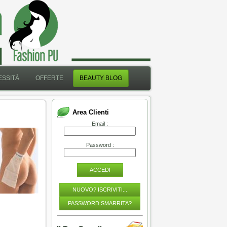
SSITÀ
OFFERTE
BEAUTY BLOG
Area Clienti
Email :
Password :
ACCEDI
NUOVO? ISCRIVITI...
PASSWORD SMARRITA?