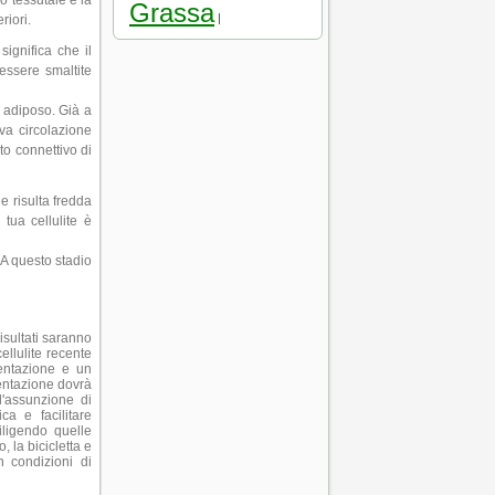
lo tessutale e la
Grassa
|
riori.
significa che il
essere smaltite
o adiposo. Già a
iva circolazione
to connettivo di
e risulta fredda
 tua cellulite è
 A questo stadio
risultati saranno
ellulite recente
mentazione e un
mentazione dovrà
l'assunzione di
ca e facilitare
iligendo quelle
, la bicicletta e
n condizioni di