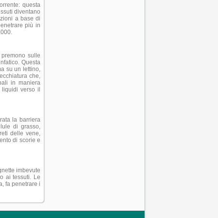
corrente: questa
essuti diventano
uzioni a base di
penetrare più in
2000.
, premono sulle
infatico. Questa
a su un lettino,
recchiatura che,
bali in maniera
liquidi verso il
ata la barriera
llule di grasso,
reti delle vene,
mento di scorie e
ugnette imbevute
o ai tessuti. Le
, fa penetrare i