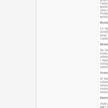
posa d
l’asso
grado 
caso d
Prodo
termic
Benda
Le be
avvolg
posa 
Caldo
Idrom
Se ha
essen
aritmi
i liq
consi
cellul
Aroma
Si bas
cutan
miscel
essenz
essenz
Elett
Aiuta 
tutti 