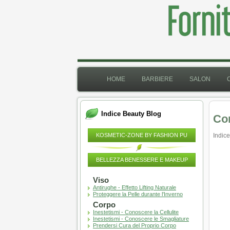
HOME
BARBIERE
SALON
Indice Beauty Blog
Con
KOSMETIC-ZONE BY FASHION PU
Indice
BELLEZZA BENESSERE E MAKEUP
Viso
Antirughe - Effetto Lifting Naturale
Proteggere la Pelle durante l'Inverno
Corpo
Inestetismi - Conoscere la Cellulite
Inestetismi - Conoscere le Smagliature
Prendersi Cura del Proprio Corpo