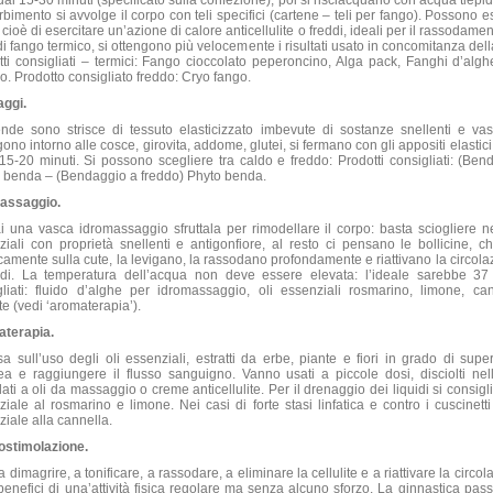
ai 15-30 minuti (specificato sulla confezione), poi si risciacquano con acqua tiepid
rbimento si avvolge il corpo con teli specifici (cartene – teli per fango). Possono es
cioè di esercitare un’azione di calore anticellulite o freddi, ideali per il rassodame
i fango termico, si ottengono più velocemente i risultati usato in concomitanza del
tti consigliati – termici: Fango cioccolato peperoncino, Alga pack, Fanghi d’algh
o. Prodotto consigliato freddo: Cryo fango.
ggi.
nde sono strisce di tessuto elasticizzato imbevute di sostanze snellenti e vaso 
ono intorno alle cosce, girovita, addome, glutei, si fermano con gli appositi elastici
15-20 minuti. Si possono scegliere tra caldo e freddo: Prodotti consigliati: (Ben
 benda – (Bendaggio a freddo) Phyto benda.
assaggio.
i una vasca idromassaggio sfruttala per rimodellare il corpo: basta sciogliere ne
ziali con proprietà snellenti e antigonfiore, al resto ci pensano le bollicine, 
camente sulla cute, la levigano, la rassodano profondamente e riattivano la circo
uidi. La temperatura dell’acqua non deve essere elevata: l’ideale sarebbe 37 
gliati: fluido d’alghe per idromassaggio, oli essenziali rosmarino, limone, can
ite (vedi ‘aromaterapia’).
terapia.
a sull’uso degli oli essenziali, estratti da erbe, piante e fiori in grado di supe
ea e raggiungere il flusso sanguigno. Vanno usati a piccole dosi, disciolti ne
ati a oli da massaggio o creme anticellulite. Per il drenaggio dei liquidi si consigli
iale al rosmarino e limone. Nei casi di forte stasi linfatica e contro i cuscinetti u
iale alla cannella.
rostimolazione.
a dimagrire, a tonificare, a rassodare, a eliminare la cellulite e a riattivare la circo
i benefici di una’attività fisica regolare ma senza alcuno sforzo. La ginnastica pass