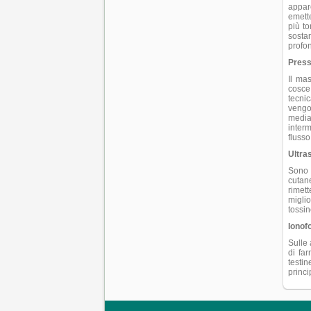
appare
emette
più to
sostan
profon
Press
Il ma
cosce 
tecnic
vengon
media
inter
flusso
Ultra
Sono 
cutan
rimett
miglio
tossin
Ionofo
Sulle 
di far
testin
princi