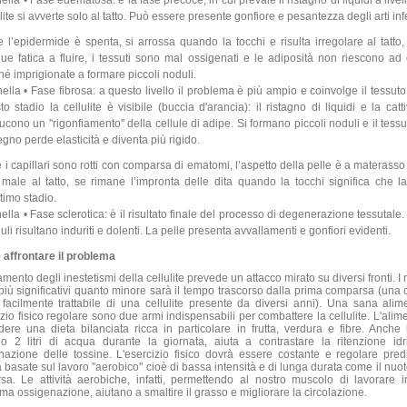
ella • Fase edematosa: è la fase precoce, in cui prevale il ristagno di liquidi a livel
lite si avverte solo al tatto. Può essere presente gonfiore e pesantezza degli arti infe
 l’epidermide è spenta, si arrossa quando la tocchi e risulta irregolare al tatto, 
ue fatica a fluire, i tessuti sono mal ossigenati e le adiposità non riescono ad 
hé imprigionate a formare piccoli noduli.
nella • Fase fibrosa: a questo livello il problema è più ampio e coinvolge il tessut
to stadio la cellulite è visibile (buccia d'arancia): il ristagno di liquidi e la catt
ucono un ''rigonfiamento'' della cellule di adipe. Si formano piccoli noduli e il tessu
egno perde elasticità e diventa più rigido.
 i capillari sono rotti con comparsa di ematomi, l’aspetto della pelle è a materasso 
 male al tatto, se rimane l’impronta delle dita quando la tocchi significa che la
ltimo stadio.
nella • Fase sclerotica: è il risultato finale del processo di degenerazione tessutale.
uli risultano induriti e dolenti. La pelle presenta avvallamenti e gonfiori evidenti.
affrontare il problema
ttamento degli inestetismi della cellulite prevede un attacco mirato su diversi fronti. I 
più significativi quanto minore sarà il tempo trascorso dalla prima comparsa (una c
 facilmente trattabile di una cellulite presente da diversi anni). Una sana ali
zio fisico regolare sono due armi indispensabili per combattere la cellulite. L'ali
dere una dieta bilanciata ricca in particolare in frutta, verdura e fibre. Anche 
o 2 litri di acqua durante la giornata, aiuta a contrastare la ritenzione idri
minazione delle tossine. L'esercizio fisico dovrà essere costante e regolare pred
tà basate sul lavoro ''aerobico'' cioè di bassa intensità e di lunga durata come il nuoto
rsa. Le attività aerobiche, infatti, permettendo al nostro muscolo di lavorare i
a ossigenazione, aiutano a smaltire il grasso e migliorare la circolazione.