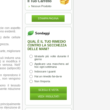
Il Tuo Carrello
Nessun Prodotto
STAMPA PAGINA
icie con aspetto
eno evidenti.
Sondaggi
) delle cellule
QUAL È IL TUO RIMEDIO
agrezza.
CONTRO LA SECCHEZZA
DELLE MANI?
parte, migliorare
Idratarle più volte durante il
 può indurre una
giorno
) si modifica il
Applicare una maschera ad
 e venosa. Nell'
hoc ogni settimana
sso (adipociti)
Indossare i guanti
on riprendono il
Hai un rimedio fai-da-te
ali, non vengono
Non t'importa
ono il tessuto
uente riduzione
SCEGLI E VOTA
VEDI I RISULTATI
 principalmente
re ritenzione di