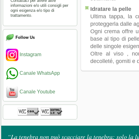
Contattaci per avere altre
informazioni e/o utili consigli per
Idratare la pelle
ogni esigenza e/o tipo di
trattamento.
Ultima tappa, la c
proteggerla dalle a
Ogni crema offre u
Follow Us
base al tipo di pel
delle singole esige
Oltre al viso , n
Instagram
decolleté, gomiti e 
Canale WhatsApp
Canale Youtube
“La tenebra non può scacciare la tenebra: solo la l