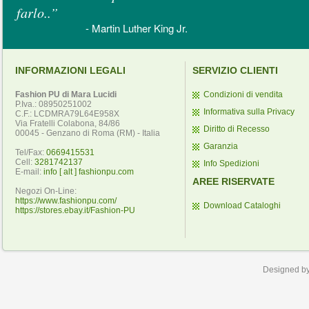
farlo..”
- Martin Luther King Jr.
INFORMAZIONI LEGALI
SERVIZIO CLIENTI
Fashion PU di Mara Lucidi
Condizioni di vendita
P.Iva.: 08950251002
Informativa sulla Privacy
C.F.: LCDMRA79L64E958X
Via Fratelli Colabona, 84/86
Diritto di Recesso
00045 - Genzano di Roma (RM) - Italia
Garanzia
Tel/Fax:
0669415531
Cell:
3281742137
Info Spedizioni
E-mail:
info [ alt ] fashionpu.com
AREE RISERVATE
Negozi On-Line:
https://www.fashionpu.com/
Download Cataloghi
https://stores.ebay.it/Fashion-PU
Designed b