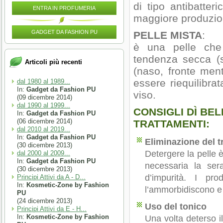
di tipo antibatte
ENTRA IN PROFUMERIA
maggiore produzio
GADGET DA FASHION PU
PELLE MISTA
:
è una pelle che
tendenza secca (s
Articoli più recenti
(naso, fronte men
essere riequilibrat
dal 1980 al 1989...
In:
Gadget da Fashion PU
viso.
(09 dicembre 2014)
dal 1990 al 1999...
CONSIGLI DÌ BE
In:
Gadget da Fashion PU
(06 dicembre 2014)
TRATTAMENTI:
dal 2010 al 2019...
In:
Gadget da Fashion PU
Eliminazione del 
(30 dicembre 2013)
Detergere la pelle è
dal 2000 al 2009...
In:
Gadget da Fashion PU
necessaria la ser
(30 dicembre 2013)
d’impurità. I pro
Principi Attivi da A - D...
In:
Kosmetic-Zone by Fashion
l’ammorbidiscono e 
PU
(24 dicembre 2013)
Uso del tonico
Principi Attivi da E - H...
In:
Kosmetic-Zone by Fashion
Una volta deterso il 