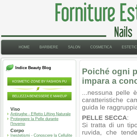
HOME
BARBIERE
SALON
COSMETICA
ESTETI
Indice Beauty Blog
Poiché ogni p
impara a cono
KOSMETIC-ZONE BY FASHION PU
...nessuna pelle 
BELLEZZA BENESSERE E MAKEUP
caratteristiche c
guida le raggruppia
Viso
Antirughe - Effetto Lifting Naturale
PELLE SECCA
:
Proteggere la Pelle durante
l'Inverno
Si tratta di un tip
Corpo
ruvida, che tend
Inestetismi - Conoscere la Cellulite