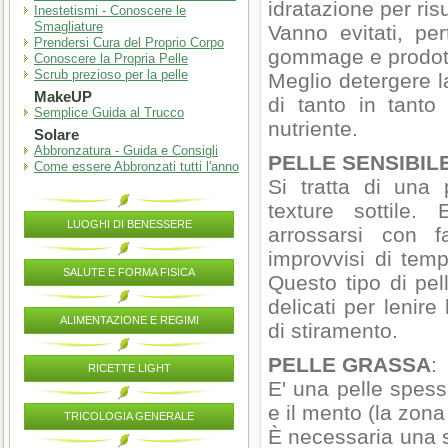
idratazione per ris
Inestetismi - Conoscere le
Smagliature
Vanno evitati, per
Prendersi Cura del Proprio Corpo
gommage e prodotti
Conoscere la Propria Pelle
Scrub prezioso per la pelle
Meglio detergere l
MakeUP
di tanto in tant
Semplice Guida al Trucco
nutriente.
Solare
Abbronzatura - Guida e Consigli
PELLE SENSIBIL
Come essere Abbronzati tutti l'anno
Si tratta di una
texture sottile
LUOGHI DI BENESSERE
arrossarsi con f
improvvisi di temp
SALUTE E FORMA FISICA
Questo tipo di pe
delicati per lenire
ALIMENTAZIONE E REGIMI
di stiramento.
PELLE GRASSA
:
RICETTE LIGHT
E' una pelle spess
e il mento (la zona T
TRICOLOGIA GENERALE
È necessaria una s