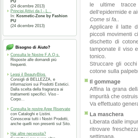
PU
le ultime tracc
(24 dicembre 2013)
Principi Attivi da I - L...
dell’epidermide e ai
In:
Kosmetic-Zone by Fashion
Come si fa..
PU
(24 dicembre 2013)
Applicare il latte
piccoli movimenti ci
dischetto di coton
Bisogno di Aiuto?
tamponate il viso e
Consulta le Nostre F.A.Q.s.
tonico.
Risposte alle domandi più
Struccare gli occhi
frequenti.
cotone sulla palpebr
Leggi il BeautyBlog.
Consigli di BELLEZZA, e
Il gommage
informazioni sui Prodotti Estetici.
Affina la grana dell
Dalla scelta della fragranza ai
trattamenti specifici. Viso -
impurità che ostruis
Corpo...
Va effettuato gener
Consulta le nostre Aree Riservate
La maschera
con Cataloghi e Listini.
Conoscerai tutti i Nostri Prodotti,
Liberata dalle impur
anche quelli non presenti sul Sito.
ritrovare freschezz
Hai altre necessita?
settimana.