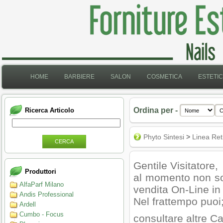
HOME
BARBIERE
SALON
COSMETICA
ESTETI
Ordina per -
Ricerca Articolo
Phyto Sintesi
>
Linea Ret
CERCA
Gentile Visitatore,
Produttori
al momento non son
AlfaParf Milano
vendita On-Line in
Andis Professional
Nel frattempo puoi
Ardell
Cumbo - Focus
consultare altre Ca