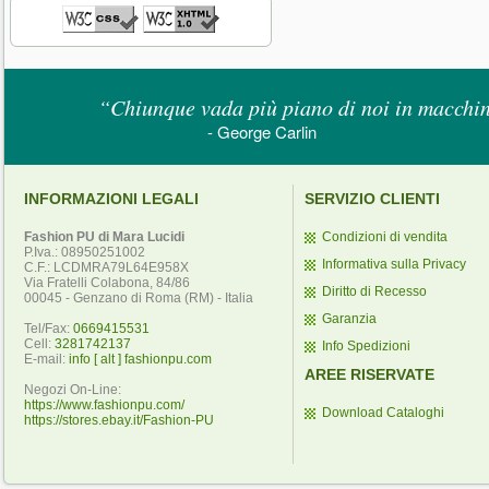
“Chiunque vada più piano di noi in macchina
- George Carlin
INFORMAZIONI LEGALI
SERVIZIO CLIENTI
Fashion PU di Mara Lucidi
Condizioni di vendita
P.Iva.: 08950251002
Informativa sulla Privacy
C.F.: LCDMRA79L64E958X
Via Fratelli Colabona, 84/86
Diritto di Recesso
00045 - Genzano di Roma (RM) - Italia
Garanzia
Tel/Fax:
0669415531
Cell:
3281742137
Info Spedizioni
E-mail:
info [ alt ] fashionpu.com
AREE RISERVATE
Negozi On-Line:
https://www.fashionpu.com/
Download Cataloghi
https://stores.ebay.it/Fashion-PU