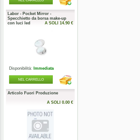
NEL CARRELLO
NEL CARRELLO
Labor - Pocket Mirror -
Articolo Fuori Produzione
Specchietto da borsa make-up
0 €
con luci led
A SOLI 14.90 €
A SOLI 0.00 
Disponibilità:
Immediata
Disponibilità:
Esaurito
NEL CARRELLO
NEL CARRELLO
Articolo Fuori Produzione
Articolo Fuori Produzione
l
0 €
A SOLI 0.00 €
A SOLI 0.00 