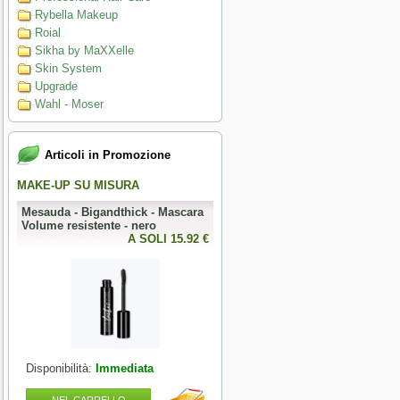
Rybella Makeup
Roial
Sikha by MaXXelle
Skin System
Upgrade
Wahl - Moser
Articoli in Promozione
MAKE-UP SU MISURA
PERFECT NAILS
-
Mesauda - Bigandthick - Mascara
Mesauda - MNP Bonbons -
Volume resistente - nero
Sprinkle Gel Polish -
0 €
A SOLI 15.92 €
Semipermanente puntinato 10ml
A SOLI 9.84 
Disponibilità:
Immediata
Disponibilità:
Immediata