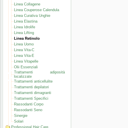
Linea Collagene
Linea Couperose Calendula
Linea Curativa Unghie
Linea Elastina
Linea Idrolife
Linea Lifting
Linea Retinolo
Linea Uomo
Linea Vita-C
Linea Vita-E
Linea Vitapelle
Olii Essenziali
Trattamenti adiposità
localizzate
Trattamenti anticellulite
Trattamenti depilatori
Trattamenti dimagranti
Trattamenti Specifici
Rassodanti Corpo
Rassodanti Seno
Sinergie
Solari
Professional Hair Care