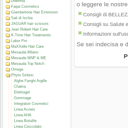
Dhermia
o leggere le nostr
Faipa Cosmetics
Giambertone Hair Extension
Consigli di BELLE
Sali di Ischia
JAGUAR hair scissors
Consigli su Salute 
Jean Robert Hair Care
Informazioni sull'uso
K-Time Hair Treatments
Labor Pro
Se sei indecisa e 
MaXXelle Hair Care
Mesauda Milano
P
Mesauda MNP & ME
Mesauda Top Notch
Omega
Phyto Sintesi
Alghe Fanghi Argille
Chakra
Elettrogel
Gommage
Integratori Cosmetici
Linea Acneis
Linea AHA
Linea Botulife
Linea Cioccolato