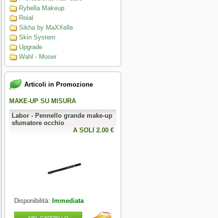
Rybella Makeup
Roial
Sikha by MaXXelle
Skin System
Upgrade
Wahl - Moser
Articoli in Promozione
MAKE-UP SU MISURA
PERFECT NAILS
Labor - Pennello grande make-up
Mesauda - MNP Crumpled Foil -
sfumatore occhio
Foil metallici per nail art
0 €
A SOLI 2.00 €
A SOLI 3.28 
Disponibilità:
Immediata
Disponibilità:
Immediata