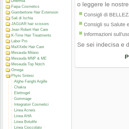
Dhermia
o leggere le nostr
Faipa Cosmetics
Giambertone Hair Extension
Consigli di BELLE
Sali di Ischia
JAGUAR hair scissors
Consigli su Salute 
Jean Robert Hair Care
Informazioni sull'uso
K-Time Hair Treatments
Labor Pro
Se sei indecisa e 
MaXXelle Hair Care
Mesauda Milano
P
Mesauda MNP & ME
Mesauda Top Notch
Omega
Phyto Sintesi
Alghe Fanghi Argille
Chakra
Elettrogel
Gommage
Integratori Cosmetici
Linea Acneis
Linea AHA
Linea Botulife
Linea Cioccolato