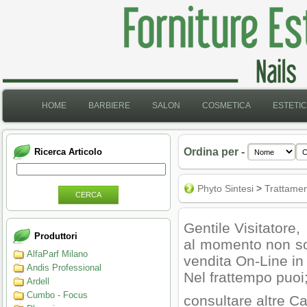
HOME
BARBIERE
SALON
COSMETICA
ESTETI
Ordina per -
Ricerca Articolo
Phyto Sintesi
>
Trattamenti
CERCA
Gentile Visitatore,
Produttori
al momento non son
AlfaParf Milano
vendita On-Line in
Andis Professional
Nel frattempo puoi
Ardell
Cumbo - Focus
consultare altre Ca