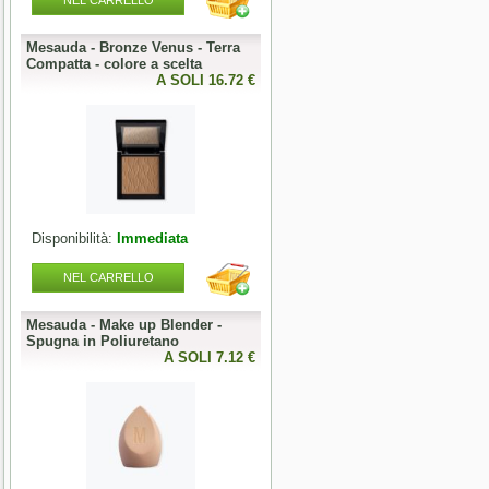
NEL CARRELLO
NEL CARRELLO
Mesauda - Bronze Venus - Terra
Mesauda - MNP One Phase
o
Compatta - colore a scelta
Builder Gel 50g - colore a scelta
0 €
A SOLI 16.72 €
A SOLI 19.68 
Disponibilità:
Immediata
Disponibilità:
Immediata
NEL CARRELLO
NEL CARRELLO
Mesauda - Make up Blender -
Mesauda - MNP Bonbons -
Spugna in Poliuretano
Sprinkle Gel Polish -
0 €
A SOLI 7.12 €
Semipermanente puntinato 10ml
A SOLI 9.84 