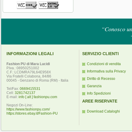
“Conosco un 
INFORMAZIONI LEGALI
SERVIZIO CLIENTI
Fashion PU di Mara Lucidi
Condizioni di vendita
P.Iva.: 08950251002
Informativa sulla Privacy
C.F.: LCDMRA79L64E958X
Via Fratelli Colabona, 84/86
Diritto di Recesso
00045 - Genzano di Roma (RM) - Italia
Garanzia
Tel/Fax:
0669415531
Cell:
3281742137
Info Spedizioni
E-mail:
info [ alt ] fashionpu.com
AREE RISERVATE
Negozi On-Line:
https://www.fashionpu.com/
Download Cataloghi
https://stores.ebay.it/Fashion-PU