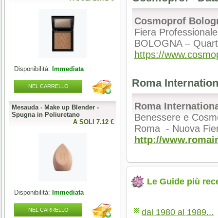
Cosmoprof Bolog
Fiera Professionale
BOLOGNA – Quartie
https://www.cosmo
Disponibilità:
Immediata
Disponibilità:
Immediata
Roma Internationa
NEL CARRELLO
NEL CARRELLO
Roma Internationa
Mesauda - Make up Blender -
Mesauda - MNP Bonbons -
Spugna in Poliuretano
Sprinkle Gel Polish -
Benessere e Cosme
0 €
A SOLI 7.12 €
Semipermanente puntinato 10ml
A SOLI 9.84 
Roma - Nuova Fie
http://www.romain
Le Guide più rec
Disponibilità:
Immediata
Disponibilità:
Immediata
NEL CARRELLO
NEL CARRELLO
dal 1980 al 1989...