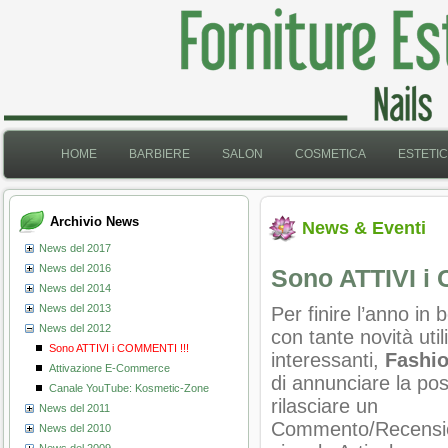
HOME
BARBIERE
SALON
COSMETICA
ESTETI
Archivio News
News & Eventi
News del 2017
News del 2016
Sono ATTIVI i
News del 2014
News del 2013
Per finire l’anno in 
News del 2012
con tante novità util
Sono ATTIVI i COMMENTI !!!
interessanti,
Fashi
Attivazione E-Commerce
di annunciare la poss
Canale YouTube: Kosmetic-Zone
rilasciare un
News del 2011
Commento/Recensio
News del 2010