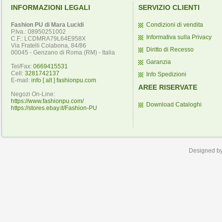
INFORMAZIONI LEGALI
SERVIZIO CLIENTI
Fashion PU di Mara Lucidi
Condizioni di vendita
P.Iva.: 08950251002
Informativa sulla Privacy
C.F.: LCDMRA79L64E958X
Via Fratelli Colabona, 84/86
Diritto di Recesso
00045 - Genzano di Roma (RM) - Italia
Garanzia
Tel/Fax:
0669415531
Cell:
3281742137
Info Spedizioni
E-mail:
info [ alt ] fashionpu.com
AREE RISERVATE
Negozi On-Line:
https://www.fashionpu.com/
Download Cataloghi
https://stores.ebay.it/Fashion-PU
Designed b